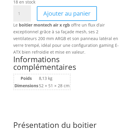
18 en stock
quantité
Ajouter au panier
de
Boitier
Le
boitier montech air x rgb
offre un flux d’air
Moyen
exceptionnel grâce à sa façade mesh, ses 2
Tour
ventilateurs 200 mm ARGB et son panneau latéral en
E-
verre trempé, idéal pour une configuration gaming E-
ATX
ATX bien refroidie et mise en valeur.
Montech
Informations
Air
complémentaires
X
RGB
Poids
8,13 kg
avec
Dimensions
52 × 51 × 28 cm
panneau
vitré
(Noir)
Présentation du boitier