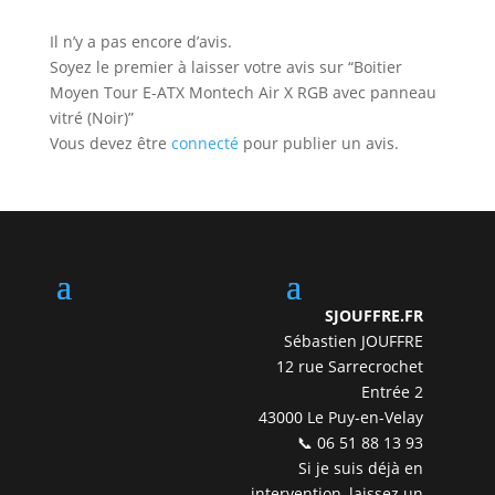
Il n’y a pas encore d’avis.
Soyez le premier à laisser votre avis sur “Boitier
Moyen Tour E-ATX Montech Air X RGB avec panneau
vitré (Noir)”
Vous devez être
connecté
pour publier un avis.
SJOUFFRE.FR
Sébastien JOUFFRE
12 rue Sarrecrochet
Entrée 2
43000 Le Puy-en-Velay
📞 06 51 88 13 93
Si je suis déjà en
intervention, laissez un