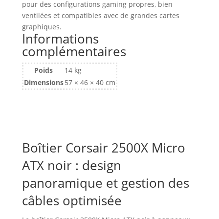
pour des configurations gaming propres, bien
Micro
ventilées et compatibles avec de grandes cartes
ATX
graphiques.
Corsair
Informations
2500X
complémentaires
avec
panneaux
Poids
14 kg
vitrés
Dimensions
57 × 46 × 40 cm
(Noir)
Boîtier Corsair 2500X Micro
ATX noir : design
panoramique et gestion des
câbles optimisée