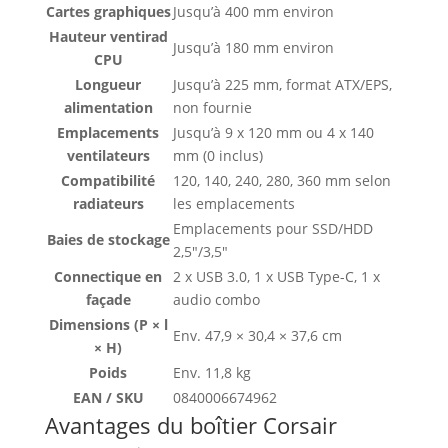
Cartes graphiques
Jusqu’à 400 mm environ
Hauteur ventirad
Jusqu’à 180 mm environ
CPU
Longueur
Jusqu’à 225 mm, format ATX/EPS,
alimentation
non fournie
Emplacements
Jusqu’à 9 x 120 mm ou 4 x 140
ventilateurs
mm (0 inclus)
Compatibilité
120, 140, 240, 280, 360 mm selon
radiateurs
les emplacements
Emplacements pour SSD/HDD
Baies de stockage
2,5″/3,5″
Connectique en
2 x USB 3.0, 1 x USB Type-C, 1 x
façade
audio combo
Dimensions (P × l
Env. 47,9 × 30,4 × 37,6 cm
× H)
Poids
Env. 11,8 kg
EAN / SKU
0840006674962
Avantages du boîtier Corsair