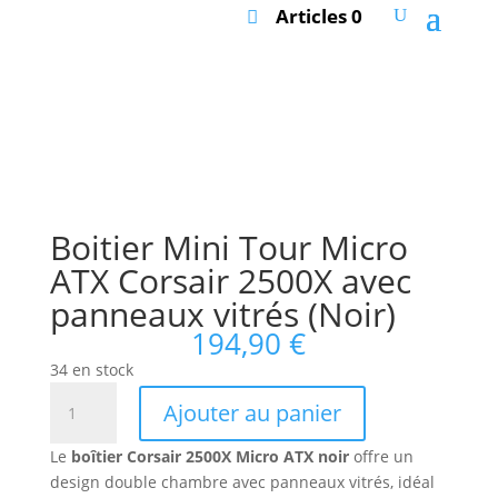
Articles 0
Boitier Mini Tour Micro
ATX Corsair 2500X avec
panneaux vitrés (Noir)
194,90
€
34 en stock
quantité
Ajouter au panier
de
Boitier
Le
boîtier Corsair 2500X Micro ATX noir
offre un
Mini
design double chambre avec panneaux vitrés, idéal
Tour