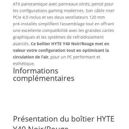
Moyen
ATX panoramique avec panneaux vitrés, pensé pour
Tour
les configurations gaming modernes. Son câble riser
ATX
PCIe 4.0 inclus et ses deux ventilateurs 120 mm
Hyte
pré‑installés simplifient l’assemblage tout en offrant
Y40
une excellente compatibilité avec les grandes cartes
avec
graphiques et les systèmes de refroidissement
panneaux
avancés.
Ce boîtier HYTE Y40 Noir/Rouge met en
vitrés
valeur votre configuration tout en optimisant la
(Noir/Rouge)
circulation de l’air
, pour un PC performant et
esthétique.
Informations
complémentaires
Présentation du boîtier HYTE