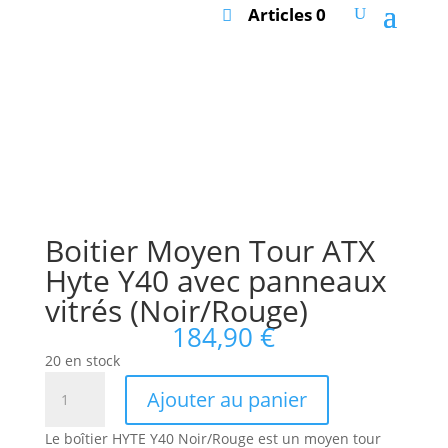
Articles 0
Boitier Moyen Tour ATX
Hyte Y40 avec panneaux
vitrés (Noir/Rouge)
184,90
€
20 en stock
quantité
Ajouter au panier
de
Boitier
Le boîtier HYTE Y40 Noir/Rouge est un moyen tour