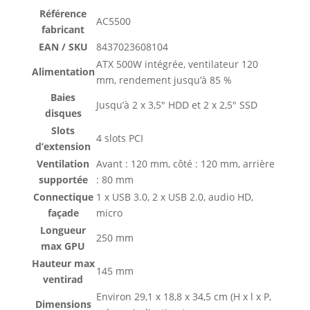
Référence
AC5500
fabricant
EAN / SKU
8437023608104
ATX 500W intégrée, ventilateur 120
Alimentation
mm, rendement jusqu’à 85 %
Baies
Jusqu’à 2 x 3,5″ HDD et 2 x 2,5″ SSD
disques
Slots
4 slots PCI
d’extension
Ventilation
Avant : 120 mm, côté : 120 mm, arrière
supportée
: 80 mm
Connectique
1 x USB 3.0, 2 x USB 2.0, audio HD,
façade
micro
Longueur
250 mm
max GPU
Hauteur max
145 mm
ventirad
Environ 29,1 x 18,8 x 34,5 cm (H x l x P,
Dimensions