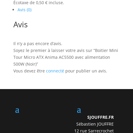
Écotaxe de 0,50 € incluse.
Avis (0)
Avis
Il n’y a pas encore d’avis.
Soyez le premier à laisser votre avis sur “Boitier Mini
Tour Micro ATX Anima AC5500 avec alimentation
500W (Noir)”
Vous devez être
connecté
pour publier un avis.
SJOUFFRE.FR
Sébastien JOUFFRE
12 rue Sarrecrochet