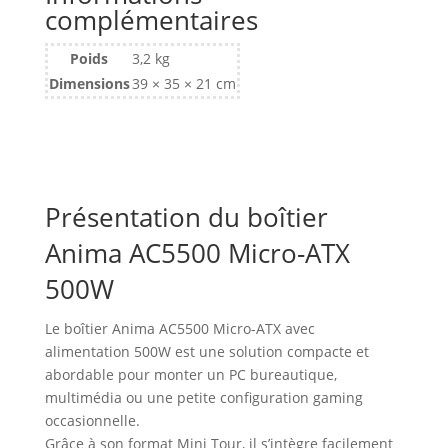
avec
complémentaires
alimentation
500W
Poids
3,2 kg
(Noir)
Dimensions
39 × 35 × 21 cm
Présentation du boîtier
Anima AC5500 Micro-ATX
500W
Le boîtier Anima AC5500 Micro-ATX avec
alimentation 500W est une solution compacte et
abordable pour monter un PC bureautique,
multimédia ou une petite configuration gaming
occasionnelle.
Grâce à son format Mini Tour, il s’intègre facilement