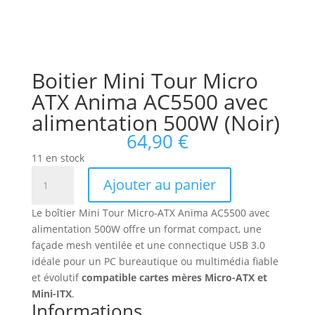
Boitier Mini Tour Micro
ATX Anima AC5500 avec
alimentation 500W (Noir)
64,90
€
11 en stock
quantité
Ajouter au panier
de
Boitier
Le boîtier Mini Tour Micro-ATX Anima AC5500 avec
Mini
alimentation 500W offre un format compact, une
Tour
façade mesh ventilée et une connectique USB 3.0
Micro
idéale pour un PC bureautique ou multimédia fiable
ATX
et évolutif
compatible cartes mères Micro-ATX et
Anima
Mini-ITX
.
AC5500
Informations