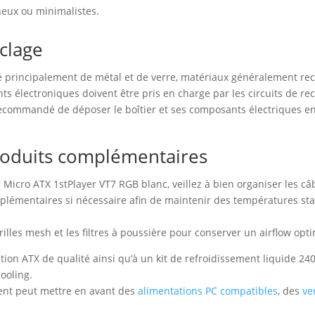
eux ou minimalistes.
yclage
 principalement de métal et de verre, matériaux généralement recy
nts électroniques doivent être pris en charge par les circuits de re
 recommandé de déposer le boîtier et ses composants électriques en
 produits complémentaires
 Micro ATX 1stPlayer VT7 RGB blanc, veillez à bien organiser les câble
pplémentaires si nécessaire afin de maintenir des températures sta
illes mesh et les filtres à poussière pour conserver un airflow opti
tion ATX de qualité ainsi qu’à un kit de refroidissement liquide 2
ooling.
nent peut mettre en avant des
alimentations PC compatibles
, des
ve