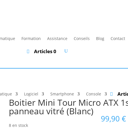
rmatique
Formation
Assistance
Conseils
Blog
Contact
Articles 0
Arti
atique
Logiciel
Smartphone
Console
Boitier Mini Tour Micro ATX 
panneau vitré (Blanc)
99,90
€
8 en stock