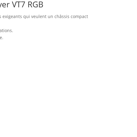
ayer VT7 RGB
rs exigeants qui veulent un châssis compact
ations.
e.