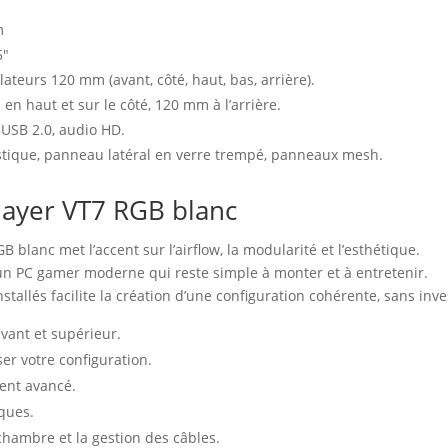
m
m
5″
lateurs 120 mm (avant, côté, haut, bas, arrière).
en haut et sur le côté, 120 mm à l’arrière.
× USB 2.0, audio HD.
stique, panneau latéral en verre trempé, panneaux mesh.
layer VT7 RGB blanc
 blanc met l’accent sur l’airflow, la modularité et l’esthétique.
 un PC gamer moderne qui reste simple à monter et à entretenir.
nstallés facilite la création d’une configuration cohérente, sans i
vant et supérieur.
er votre configuration.
ment avancé.
ques.
 chambre et la gestion des câbles.