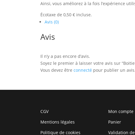
Ainsi, vous améliorez à la fois l’expérience uti
Écotaxe de 0,50 € incluse.
Avis (0)
Avis
Il n’y a pas encore d’avis.
Soyez le premier à laisser votre avis sur “Boit
Vous devez être
connecté
pour publier un avis
CGV
Mon compte
Mentions légales
Panier
Politique de cookies
Validation de