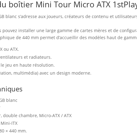
du boîtier Mini Tour Micro ATX 1stPl
GB blanc s’adresse aux joueurs, créateurs de contenu et utilisateu
us pouvez installer une large gamme de cartes mères et de configur
graphique de 440 mm permet d’accueillir des modèles haut de gamm
X ou ATX.
entilateurs et radiateurs.
e jeu en haute résolution.
réation, multimédia) avec un design moderne.
chniques
RGB blanc
W
r, double chambre, Micro‑ATX / ATX
 Mini‑ITX
280 × 440 mm.