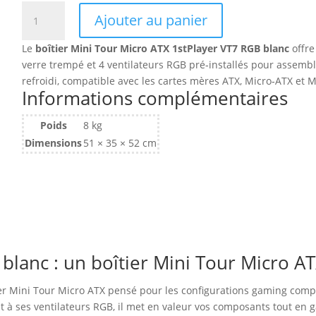
quantité
Ajouter au panier
de
Boitier
Le
boîtier Mini Tour Micro ATX 1stPlayer VT7 RGB blanc
offre
Mini
verre trempé et 4 ventilateurs RGB pré‑installés pour assemb
Tour
refroidi, compatible avec les cartes mères ATX, Micro‑ATX et M
Micro
Informations complémentaires
ATX
1stPlayer
Poids
8 kg
VT7
Dimensions
51 × 35 × 52 cm
RGB
avec
panneau
vitré
(Blanc)
 blanc : un boîtier Mini Tour Micro A
tier Mini Tour Micro ATX pensé pour les configurations gaming com
 à ses ventilateurs RGB, il met en valeur vos composants tout en g