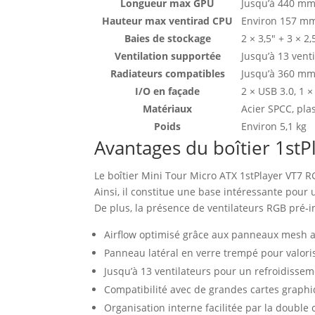
Longueur max GPU
Jusqu’à 440 m
Hauteur max ventirad CPU
Environ 157 m
Baies de stockage
2 × 3,5″ + 3 × 2,
Ventilation supportée
Jusqu’à 13 venti
Radiateurs compatibles
Jusqu’à 360 mm 
I/O en façade
2 × USB 3.0, 1 
Matériaux
Acier SPCC, pla
Poids
Environ 5,1 kg
Avantages du boîtier 1stP
Le boîtier Mini Tour Micro ATX 1stPlayer VT7 RGB
Ainsi, il constitue une base intéressante pour
De plus, la présence de ventilateurs RGB pré‑i
Airflow optimisé grâce aux panneaux mesh a
Panneau latéral en verre trempé pour valoris
Jusqu’à 13 ventilateurs pour un refroidisse
Compatibilité avec de grandes cartes graphi
Organisation interne facilitée par la double