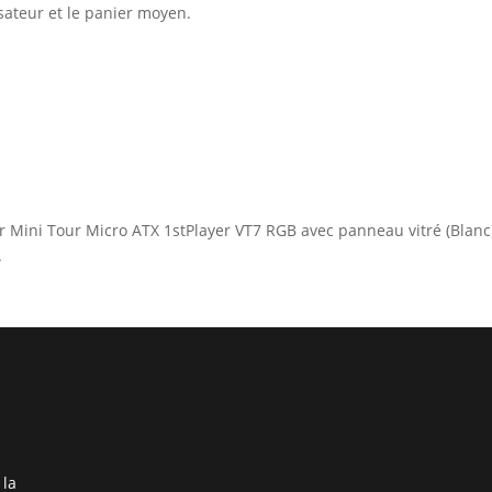
lisateur et le panier moyen.
ier Mini Tour Micro ATX 1stPlayer VT7 RGB avec panneau vitré (Blanc
.
 la