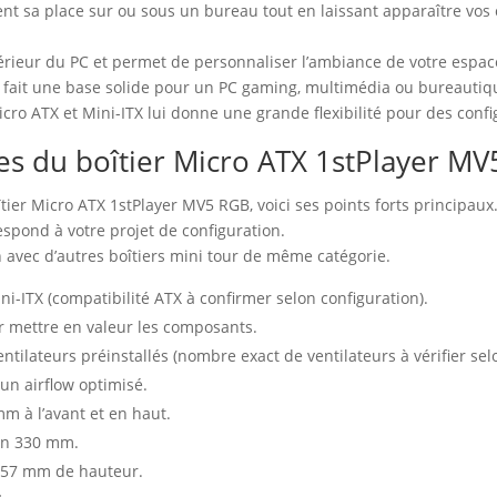
ment sa place sur ou sous un bureau tout en laissant apparaître v
térieur du PC et permet de personnaliser l’ambiance de votre espace
 fait une base solide pour un PC gaming, multimédia ou bureautiq
icro ATX et Mini-ITX lui donne une grande flexibilité pour des confi
les du boîtier Micro ATX 1stPlayer MV
er Micro ATX 1stPlayer MV5 RGB, voici ses points forts principaux
respond à votre projet de configuration.
n avec d’autres boîtiers mini tour de même catégorie.
i-ITX (compatibilité ATX à confirmer selon configuration).
ur mettre en valeur les composants.
tilateurs préinstallés (nombre exact de ventilateurs à vérifier selon
un airflow optimisé.
m à l’avant et en haut.
ron 330 mm.
 157 mm de hauteur.