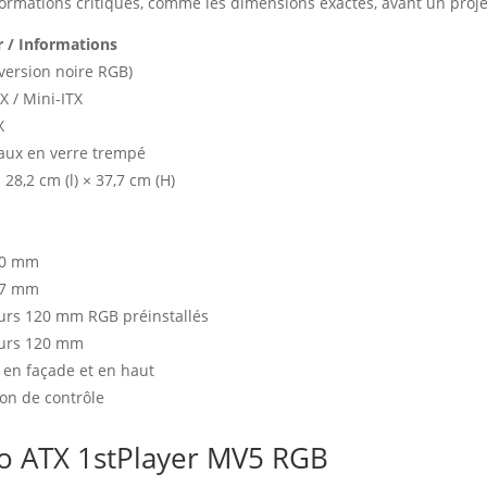
 informations critiques, comme les dimensions exactes, avant un pro
r / Informations
version noire RGB)
X / Mini-ITX
X
aux en verre trempé
 28,2 cm (l) × 37,7 cm (H)
30 mm
57 mm
eurs 120 mm RGB préinstallés
teurs 120 mm
en façade et en haut
on de contrôle
ro ATX 1stPlayer MV5 RGB