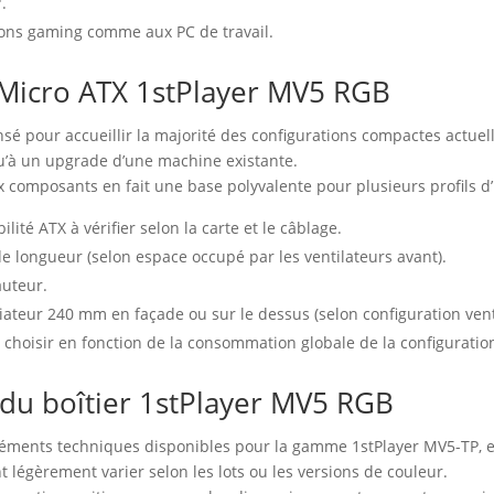
″.
tions gaming comme aux PC de travail.
r Micro ATX 1stPlayer MV5 RGB
sé pour accueillir la majorité des configurations compactes actuel
u’à un upgrade d’une machine existante.
x composants en fait une base polyvalente pour plusieurs profils d’u
ité ATX à vérifier selon la carte et le câblage.
 longueur (selon espace occupé par les ventilateurs avant).
auteur.
iateur 240 mm en façade ou sur le dessus (selon configuration vent
 choisir en fonction de la consommation globale de la configuratio
 du boîtier 1stPlayer MV5 RGB
éléments techniques disponibles pour la gamme 1stPlayer MV5-TP, en
t légèrement varier selon les lots ou les versions de couleur.