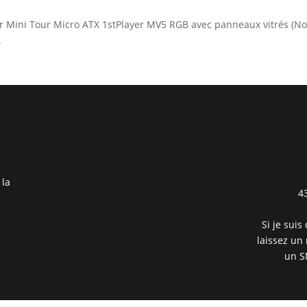
tier Mini Tour Micro ATX 1stPlayer MV5 RGB avec panneaux vitrés (Noi
.
 la
4
Si je suis
laissez un
un S