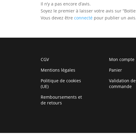
Il n’y a pas encore d’avis.
Soyez le premier à laisser votre avis sur “Boi
Vous devez être
connecté
pour publier un avis
CGV
Mon compte
Mentions légales
Panier
Politique de cookies
Validation de
(UE)
commande
Remboursements et
de retours