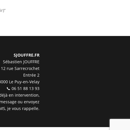
r)”
SJOUFFRE.FR
Sébastien JOUFFRE
12 rue Sarrecrochet
Entrée 2
3000 Le Puy-en-Velay
📞 06 51 88 13 93
 déjà en intervention,
 message ou envoyez
MS, je vous rappelle.