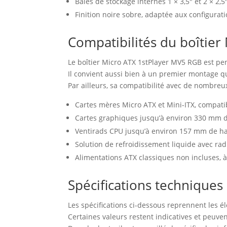
Baies de stockage internes 1 × 3,5″ et 2 × 2,5
Finition noire sobre, adaptée aux configura
Compatibilités du boîtie
Le boîtier Micro ATX 1stPlayer MV5 RGB est pen
Il convient aussi bien à un premier montage q
Par ailleurs, sa compatibilité avec de nombreu
Cartes mères Micro ATX et Mini-ITX, compatibil
Cartes graphiques jusqu’à environ 330 mm de
Ventirads CPU jusqu’à environ 157 mm de h
Solution de refroidissement liquide avec rad
Alimentations ATX classiques non incluses, à
Spécifications techniques
Les spécifications ci-dessous reprennent les 
Certaines valeurs restent indicatives et peuven