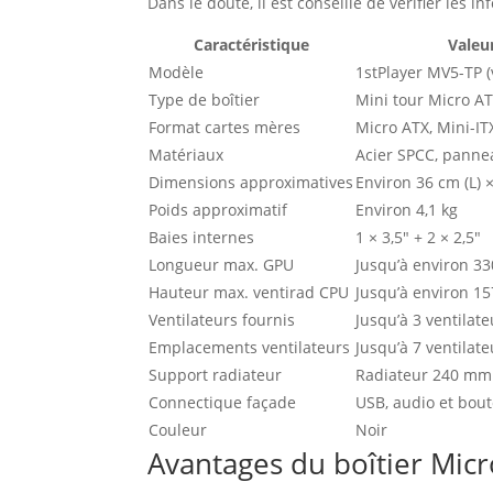
Dans le doute, il est conseillé de vérifier les
Caractéristique
Valeu
Modèle
1stPlayer MV5-TP (
Type de boîtier
Mini tour Micro AT
Format cartes mères
Micro ATX, Mini-IT
Matériaux
Acier SPCC, panne
Dimensions approximatives
Environ 36 cm (L) ×
Poids approximatif
Environ 4,1 kg
Baies internes
1 × 3,5″ + 2 × 2,5″
Longueur max. GPU
Jusqu’à environ 3
Hauteur max. ventirad CPU
Jusqu’à environ 1
Ventilateurs fournis
Jusqu’à 3 ventilat
Emplacements ventilateurs
Jusqu’à 7 ventila
Support radiateur
Radiateur 240 mm 
Connectique façade
USB, audio et bout
Couleur
Noir
Avantages du boîtier Mic