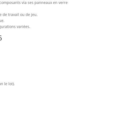
os composants via ses panneaux en verre
 de travail ou de jeu.
ue.
gurations variées.
5
.
 le lot).