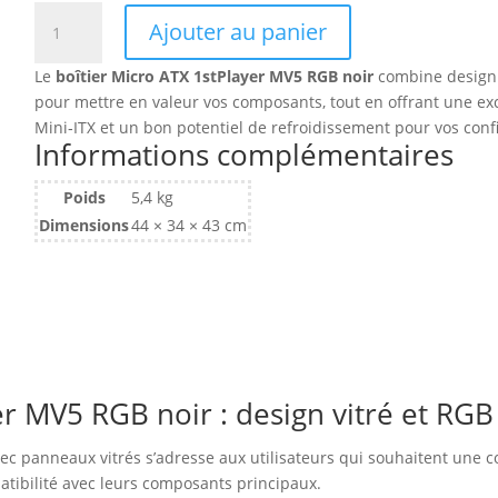
quantité
Ajouter au panier
de
Boitier
Le
boîtier Micro ATX 1stPlayer MV5 RGB noir
combine design 
Mini
pour mettre en valeur vos composants, tout en offrant une exc
Tour
Mini‑ITX et un bon potentiel de refroidissement pour vos con
Micro
Informations complémentaires
ATX
1stPlayer
Poids
5,4 kg
MV5
Dimensions
44 × 34 × 43 cm
RGB
avec
panneaux
vitrés
(Noir)
er MV5 RGB noir : design vitré et RG
ec panneaux vitrés s’adresse aux utilisateurs qui souhaitent une c
patibilité avec leurs composants principaux.