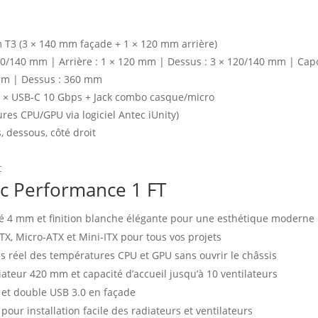
 T3 (3 × 140 mm façade + 1 × 120 mm arrière)
20/140 mm | Arrière : 1 × 120 mm | Dessus : 3 × 120/140 mm | Cap
mm | Dessus : 360 mm
1 × USB-C 10 Gbps + Jack combo casque/micro
res CPU/GPU via logiciel Antec iUnity)
, dessous, côté droit
t
ec Performance 1 FT
é 4 mm et finition blanche élégante pour une esthétique moderne
TX, Micro-ATX et Mini-ITX pour tous vos projets
ps réel des températures CPU et GPU sans ouvrir le châssis
iateur 420 mm et capacité d’accueil jusqu’à 10 ventilateurs
 et double USB 3.0 en façade
pour installation facile des radiateurs et ventilateurs