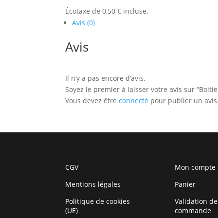
Écotaxe de 0,50 € incluse.
Avis (0)
Avis
Il n’y a pas encore d’avis.
Soyez le premier à laisser votre avis sur “Boi
Vous devez être
connecté
pour publier un avis
CGV
Mon compte
Mentions légales
Panier
Politique de cookies
Validation de
(UE)
commande