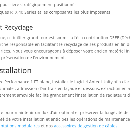
ti-poussière stratégiquement positionnés
hiques RTX 40 Series et les composants les plus imposants
t Recyclage
ue, ce boîtier grand tour est soumis à l’éco-contribution DEEE (Dé
e responsable en facilitant le recyclage de ses produits en fin de v
ropriées. Nous vous encourageons à déposer votre ancien matériel i
a préservation de l’environnement.
stallation
tec Performance 1 FT blanc, installez le logiciel Antec iUnity afin d’
ptimale : admission d’air frais en façade et dessous, extraction en a
èrement amovible facilite grandement l’installation de radiateurs 
ère pour maintenir un flux d’air optimal et préserver la longévité
reté de votre installation et anticipez les opérations de maintenanc
entations modulaires
et nos
accessoires de gestion de câbles
.