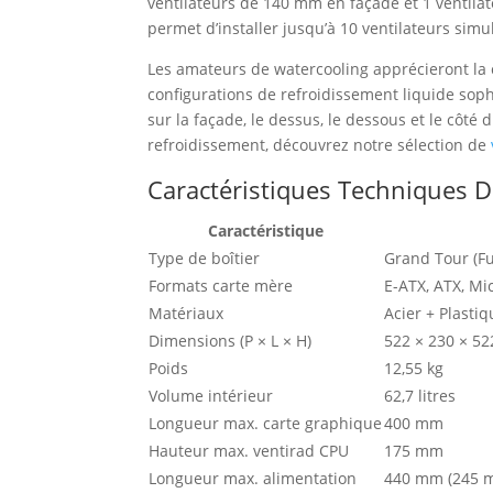
ventilateurs de 140 mm en façade et 1 ventilat
permet d’installer jusqu’à 10 ventilateurs si
Les amateurs de watercooling apprécieront la 
configurations de refroidissement liquide sophis
sur la façade, le dessus, le dessous et le côt
refroidissement, découvrez notre sélection de
Caractéristiques Techniques D
Caractéristique
Type de boîtier
Grand Tour (Fu
Formats carte mère
E-ATX, ATX, Mi
Matériaux
Acier + Plasti
Dimensions (P × L × H)
522 × 230 × 5
Poids
12,55 kg
Volume intérieur
62,7 litres
Longueur max. carte graphique
400 mm
Hauteur max. ventirad CPU
175 mm
Longueur max. alimentation
440 mm (245 