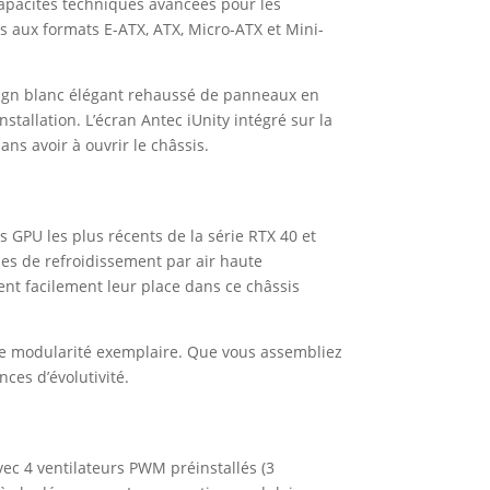
capacités techniques avancées pour les
 aux formats E-ATX, ATX, Micro-ATX et Mini-
esign blanc élégant rehaussé de panneaux en
tallation. L’écran Antec iUnity intégré sur la
ns avoir à ouvrir le châssis.
 GPU les plus récents de la série RTX 40 et
es de refroidissement par air haute
nt facilement leur place dans ce châssis
une modularité exemplaire. Que vous assembliez
nces d’évolutivité.
vec 4 ventilateurs PWM préinstallés (3