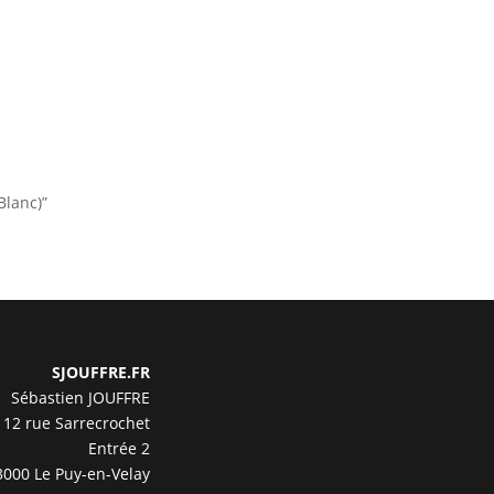
Blanc)”
SJOUFFRE.FR
Sébastien JOUFFRE
12 rue Sarrecrochet
Entrée 2
3000 Le Puy-en-Velay