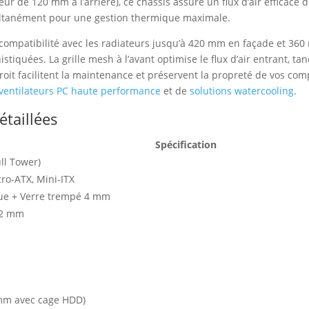
eur de 120 mm à l’arrière), ce châssis assure un flux d’air efficac
multanément pour une gestion thermique maximale.
compatibilité avec les radiateurs jusqu’à 420 mm en façade et 36
tiquées. La grille mesh à l’avant optimise le flux d’air entrant, tan
é droit facilitent la maintenance et préservent la propreté de vos c
ventilateurs PC haute performance
et de
solutions watercooling
.
étaillées
Spécification
ll Tower)
cro-ATX, Mini-ITX
que + Verre trempé 4 mm
22 mm
mm avec cage HDD)