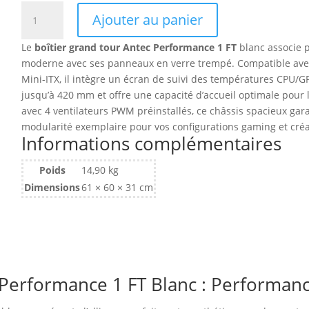
quantité
Ajouter au panier
de
Boitier
Le
boîtier grand tour Antec Performance 1 FT
blanc associe 
Grand
moderne avec ses panneaux en verre trempé. Compatible avec 
Tour
Mini-ITX, il intègre un écran de suivi des températures CPU/G
E-
jusqu’à 420 mm et offre une capacité d’accueil optimale pour 
ATX
avec 4 ventilateurs PWM préinstallés, ce châssis spacieux gar
Antec
modularité exemplaire pour vos configurations gaming et créa
Performance
Informations complémentaires
1
FT
Poids
14,90 kg
avec
Dimensions
61 × 60 × 31 cm
panneaux
vitrés
(Blanc)
 Performance 1 FT Blanc : Performan