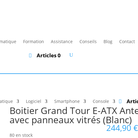
rmatique
Formation
Assistance
Conseils
Blog
Contact
Articles 0
Arti
atique
Logiciel
Smartphone
Console
Boitier Grand Tour E-ATX Ant
avec panneaux vitrés (Blanc)
244,90
€
80 en stock