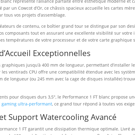
blanc représente l’alliance parfaite entre esthétique moderne et 
ar un Cowcot d’Or, ce châssis spacieux accueille les cartes mères
ur tous vos projets d’assemblage.
éateurs de contenu, ce boîtier grand tour se distingue par son d
composants tout en assurant une excellente visibilité sur votre ins
les températures de votre processeur et de votre carte graphique sa
d’Accueil Exceptionnelles
s graphiques jusqu’à 400 mm de longueur, permettant d’installer les
es ventirads CPU offre une compatibilité étendue avec les systèm
 de longueur (ou 245 mm avec la cage de disques installée) trouve
ments pour disques durs 3,5″, le Performance 1 FT blanc propose 
 gaming ultra-performant
, ce grand tour répond à toutes vos exige
et Support Watercooling Avancé
formance 1 FT garantit une dissipation thermique optimale. Livré a