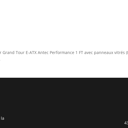
tier Grand Tour E-ATX Antec Performance 1 FT avec panneaux vitrés (
.
 la
4