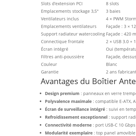
Slots d’extension PCI
8 slots
Emplacements stockage 3,5″
3 baies
Ventilateurs inclus
4 × PWM Storm
Emplacements ventilateurs
Façade : 3 × 1
Support radiateur watercooling
Façade : 420 
Connectique frontale
2 × USB 3.0 + 
Écran intégré
Oui (températu
Filtres anti-poussière
Façade, dessus
Couleur
Blanc
Garantie
2 ans fabrican
Avantages du Boîtier Ant
Design premium
: panneaux en verre tremp
Polyvalence maximale
: compatible E-ATX, A
Écran de surveillance intégré
: suivi en tem
Refroidissement exceptionnel
: support rad
Connectivité moderne
: port USB-C 10 Gbps
Modularité exemplaire
: top panel amovible 