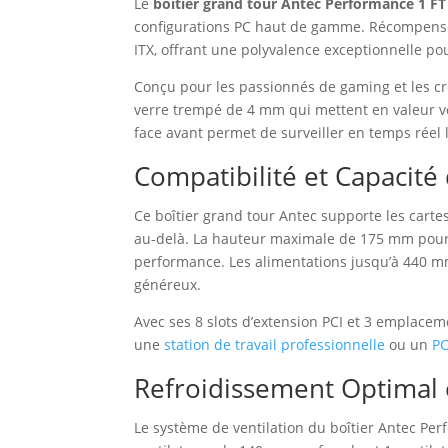
Le
boîtier grand tour Antec Performance 1 FT
configurations PC haut de gamme. Récompensé p
ITX, offrant une polyvalence exceptionnelle po
Conçu pour les passionnés de gaming et les cr
verre trempé de 4 mm qui mettent en valeur vos 
face avant permet de surveiller en temps réel 
Compatibilité et Capacité 
Ce boîtier grand tour Antec supporte les carte
au-delà. La hauteur maximale de 175 mm pour l
performance. Les alimentations jusqu’à 440 mm
généreux.
Avec ses 8 slots d’extension PCI et 3 emplace
une
station de travail professionnelle
ou un
PC
Refroidissement Optimal 
Le système de ventilation du boîtier Antec Per