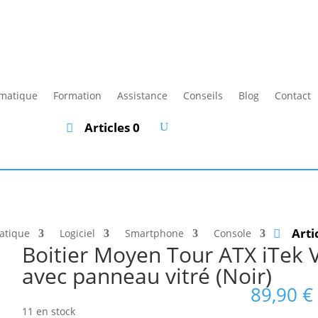
rmatique
Formation
Assistance
Conseils
Blog
Contact
Articles 0
Arti
atique
Logiciel
Smartphone
Console
Boitier Moyen Tour ATX iTek 
avec panneau vitré (Noir)
89,90
€
11 en stock