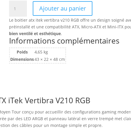
quantité
Ajouter au panier
de
Boitier
Le boitier atx itek vertibra v210 RGB offre un design soigné a
Moyen
préinstallé et une compatibilité ATX, Micro-ATX et Mini-ITX p
Tour
bien ventilé et esthétique
.
ATX
Informations complémentaires
iTek
Vertibra
Poids
4,65 kg
V210
Dimensions
43 × 22 × 48 cm
RGB
avec
panneau
vitré
(Noir)
TX iTek Vertibra V210 RGB
er Moyen Tour conçu pour accueillir des configurations gaming mode
irée par des LED ARGB et panneau latéral en verre trempé met cla
 gestion des câbles pour un montage simple et propre.