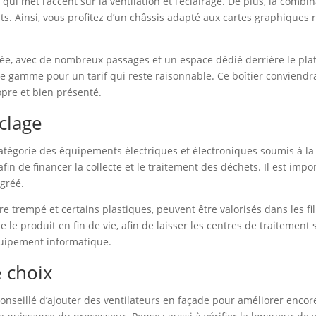
ui met l’accent sur la ventilation et l’éclairage. De plus, la comb
nts. Ainsi, vous profitez d’un châssis adapté aux cartes graphique
ée, avec de nombreux passages et un espace dédié derrière le plate
 gamme pour un tarif qui reste raisonnable. Ce boîtier conviendr
opre et bien présenté.
yclage
a catégorie des équipements électriques et électroniques soumis à
afin de financer la collecte et le traitement des déchets. Il est impo
agréé.
re trempé et certains plastiques, peuvent être valorisés dans les fil
produit en fin de vie, afin de laisser les centres de traitement s
quipement informatique.
e choix
t conseillé d’ajouter des ventilateurs en façade pour améliorer encore