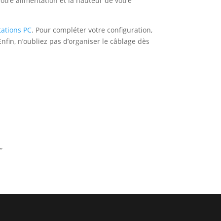
otre alimentation et la hauteur de votre
tations PC
. Pour compléter votre configuration,
nfin, n’oubliez pas d’organiser le câblage dès
”