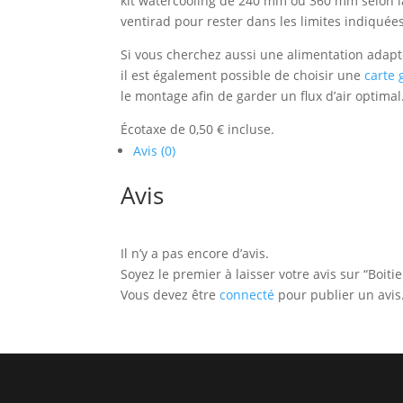
kit watercooling de 240 mm ou 360 mm selon la 
ventirad pour rester dans les limites indiquées
Si vous cherchez aussi une alimentation adapt
il est également possible de choisir une
carte
le montage afin de garder un flux d’air optimal
Écotaxe de 0,50 € incluse.
Avis (0)
Avis
Il n’y a pas encore d’avis.
Soyez le premier à laisser votre avis sur “Boit
Vous devez être
connecté
pour publier un avis