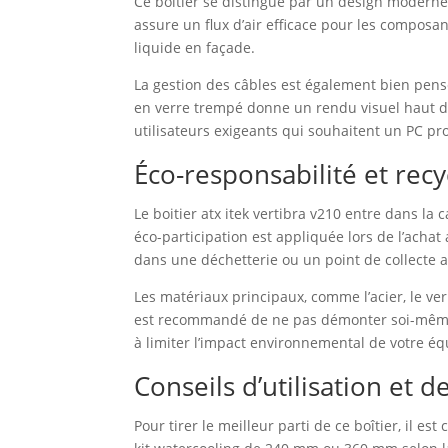
Ce boîtier se distingue par un design moderne q
assure un flux d’air efficace pour les composa
liquide en façade.
La gestion des câbles est également bien pens
en verre trempé donne un rendu visuel haut de
utilisateurs exigeants qui souhaitent un PC pr
Éco-responsabilité et rec
Le boitier atx itek vertibra v210 entre dans l
éco-participation est appliquée lors de l’achat 
dans une déchetterie ou un point de collecte 
Les matériaux principaux, comme l’acier, le ver
est recommandé de ne pas démonter soi-même le 
à limiter l’impact environnemental de votre é
Conseils d’utilisation et d
Pour tirer le meilleur parti de ce boîtier, il es