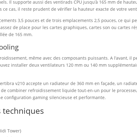
els. Il supporte aussi des ventirads CPU jusqu’à 165 mm de haute
ce cas, il reste prudent de vérifier la hauteur exacte de votre vent
acements 3,5 pouces et de trois emplacements 2,5 pouces, ce qui 
t assez de place pour les cartes graphiques, cartes son ou cartes ré
illée de 165 mm.
ooling
roidissement, même avec des composants puissants. A l’avant, il pe
uvez installer deux ventilateurs 120 mm ou 140 mm supplémentaires
k vertibra v210 accepte un radiateur de 360 mm en façade, un radia
le de combiner refroidissement liquide tout-en-un pour le processeur
e configuration gaming silencieuse et performante.
s techniques
idi Tower)