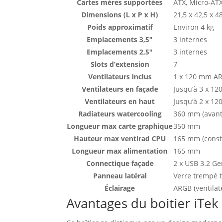
Cartes mères supportées
ATX, Micro-ATX
Dimensions (L x P x H)
21,5 x 42,5 x 
Poids approximatif
Environ 4 kg
Emplacements 3,5″
3 internes
Emplacements 2,5″
3 internes
Slots d’extension
7
Ventilateurs inclus
1 x 120 mm AR
Ventilateurs en façade
Jusqu’à 3 x 1
Ventilateurs en haut
Jusqu’à 2 x 1
Radiateurs watercooling
360 mm (avant)
Longueur max carte graphique
350 mm
Hauteur max ventirad CPU
165 mm (const
Longueur max alimentation
165 mm
Connectique façade
2 x USB 3.2 Ge
Panneau latéral
Verre trempé 
Éclairage
ARGB (ventilat
Avantages du boitier iTek