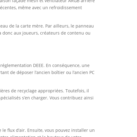
inaison façade mesh et ventilateur ARGB arrière
s récentes, même avec un refroidissement
au de la carte mère. Par ailleurs, le panneau
a donc aux joueurs, créateurs de contenu ou
 la réglementation DEEE. En conséquence, une
rtant de déposer l’ancien boîtier ou l’ancien PC
ières de recyclage appropriées. Toutefois, il
pécialisés s’en charger. Vous contribuez ainsi
 le flux d’air. Ensuite, vous pouvez installer un