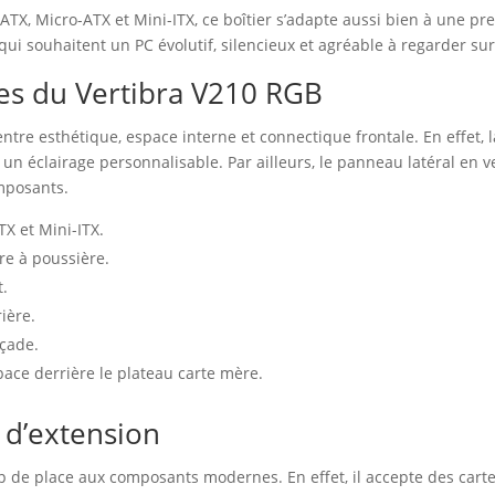
 ATX, Micro-ATX et Mini-ITX, ce boîtier s’adapte aussi bien à une p
s qui souhaitent un PC évolutif, silencieux et agréable à regarder s
les du Vertibra V210 RGB
ntre esthétique, espace interne et connectique frontale. En effet, 
un éclairage personnalisable. Par ailleurs, le panneau latéral en v
omposants.
X et Mini-ITX.
re à poussière.
t.
ière.
açade.
ace derrière le plateau carte mère.
s d’extension
oup de place aux composants modernes. En effet, il accepte des ca