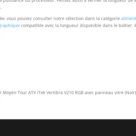
puissance du processeur. Pensez aussi à vérifier la longueur de v
.
ée, vous pouvez consulter notre sélection dans la catégorie
alimen
 graphique
compatible avec la longueur disponible dans le boîtier. E
.
ier Moyen Tour ATX iTek Vertibra V210 RGB avec panneau vitré (Noir)
.