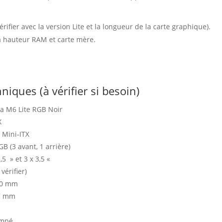
ifier avec la version Lite et la longueur de la carte graphique).
a hauteur RAM et carte mère.
niques (à vérifier si besoin)
a M6 Lite RGB Noir
X
 Mini‑ITX
 (3 avant, 1 arrière)
,5 » et 3 x 3,5 «
vérifier)
90 mm
77 mm
empé