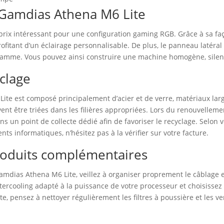
 Gamdias Athena M6 Lite
/prix intéressant pour une configuration gaming RGB. Grâce à sa f
profitant d’un éclairage personnalisable. De plus, le panneau lat
mme. Vous pouvez ainsi construire une machine homogène, silenc
yclage
 Lite est composé principalement d’acier et de verre, matériaux la
vent être triées dans les filières appropriées. Lors du renouvellem
ans un point de collecte dédié afin de favoriser le recyclage. Selon 
ts informatiques, n’hésitez pas à la vérifier sur votre facture.
 produits complémentaires
Gamdias Athena M6 Lite, veillez à organiser proprement le câblage et
tercooling adapté à la puissance de votre processeur et choisissez
e, pensez à nettoyer régulièrement les filtres à poussière et les v