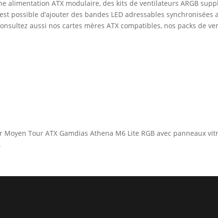
 une alimentation ATX modulaire, des kits de ventilateurs ARGB su
l est possible d’ajouter des bandes LED adressables synchronisées 
, consultez aussi nos cartes mères ATX compatibles, nos packs de ve
tier Moyen Tour ATX Gamdias Athena M6 Lite RGB avec panneaux vitr
.