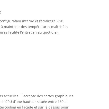
e
onfiguration interne et l’éclairage RGB.
de à maintenir des températures maîtrisées
res facilite l’entretien au quotidien.
s actuelles. Il accepte des cartes graphiques
irads CPU d’une hauteur située entre 160 et
tercooling en façade et sur le dessus pour