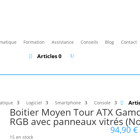
rmatique
Formation
Assistance
Conseils
Blog
Contact
Articles 0
Arti
atique
Logiciel
Smartphone
Console
Boitier Moyen Tour ATX Gamd
RGB avec panneaux vitrés (No
94,90
€
15 en stock