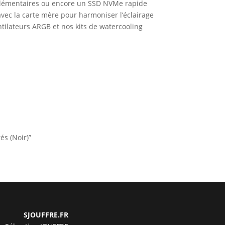
pplémentaires ou encore un SSD NVMe rapide
avec la carte mère pour harmoniser l’éclairage
ntilateurs ARGB et nos kits de watercooling
és (Noir)”
SJOUFFRE.FR