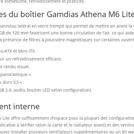
e esthétisme, refroidissement et praticité.
les du boîtier Gamdias Athena M6 Lit
panneau latéral en verre trempé qui permet de mettre en avant la c
GB de 120 mm favorisent une bonne circulation de l’air, ce qui ai
la présence de filtres à poussière magnétiques sur certaines ouvertu
o‑ATX et Mini‑ITX.
ur un refroidissement efficace.
t rendu visuel.
e panoramique ».
durs 3,5 « .
B 2.0, audio, bouton LED selon configuration).
ent interne
Lite offre suffisamment d’espace pour la plupart des configuration
cative à vérifier selon la carte et le radiateur avant) et des vent
ouvez installer plusieurs ventilateurs supplémentaires ou un kit wa