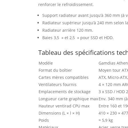
renforcer le refroidissement.
Support radiateur avant jusqu’à 360 mm (à vér
Radiateur supérieur jusqu’à 240 mm selon l
Radiateur arrière 120 mm.
Baies 3,5 » et 2,5 » pour SSD et HDD.
Tableau des spécifications tech
Modèle
Gamdias Athen
Format du boîtier
Moyen tour AT
Cartes mères compatibles
ATX, Micro‑ATX,
Ventilateurs fournis
4 × 120 mm ARGB
Emplacements de stockage
3 x SSD / HDD 2
Longueur carte graphique max
Env. 340 mm (à 
Hauteur ventirad CPU max
Entre 160 et 1
Dimensions (L × l × H)
410 × 230 × 4
Poids
≈ 5,9 kg
Matériaux
Acier, verre tr