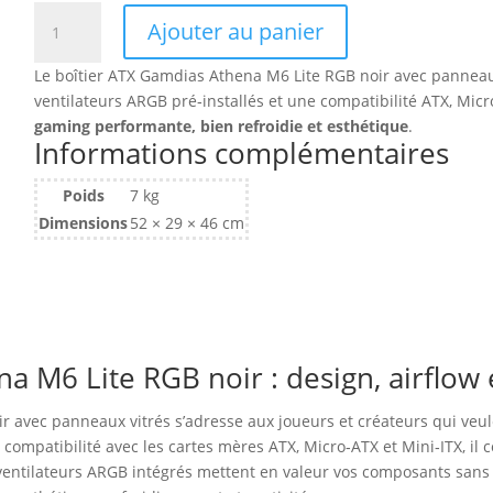
quantité
Ajouter au panier
de
Boitier
Le boîtier ATX Gamdias Athena M6 Lite RGB noir avec panneaux v
Moyen
ventilateurs ARGB pré‑installés et une compatibilité ATX, Mic
Tour
gaming performante, bien refroidie et esthétique
.
ATX
Informations complémentaires
Gamdias
Athena
Poids
7 kg
M6
Dimensions
52 × 29 × 46 cm
Lite
RGB
avec
panneaux
vitrés
(Noir)
a M6 Lite RGB noir : design, airflow 
 avec panneaux vitrés s’adresse aux joueurs et créateurs qui veulen
compatibilité avec les cartes mères ATX, Micro‑ATX et Mini‑ITX, il
ventilateurs ARGB intégrés mettent en valeur vos composants sans sa