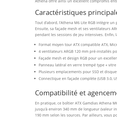
Athena offre ainsi un excellent compromis entr
Caractéristiques principa
Tout d’abord, l’Athena M6 Lite RGB intègre un 
Ensuite, sa façade mesh et ses ventilateurs AR
pendant les sessions de jeu intensives. Enfin, 
Format moyen tour ATX compatible ATX, Micr
4 ventilateurs ARGB 120 mm pré‑installés po
Façade mesh et design RGB pour un excellen
Panneau latéral en verre trempé type « vitr
Plusieurs emplacements pour SSD et disques 
Connectique en façade complète (USB 3.0, US
Compatibilité et agencem
En pratique, ce boîtier ATX Gamdias Athena M6 
jusqu’à environ 340 mm de longueur (valeur indi
190 mm selon les sources. Par ailleurs, vous p