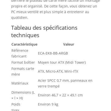
derrière le plateau de carte mère facilite un montage
propre et organisé. De cette façon, vous obtenez un
PC mieux ventilé et plus simple à entretenir au
quotidien.
Tableau des spécifications
techniques
Caractéristique
Valeur
Référence
ECA-EK8-BB-ARGB
fabricant
Format boîtier
Moyen tour ATX (Midi Tower)
Formats carte
ATX, Micro-ATX, Mini-ITX
mère
Acier SPCC 0,7 mm, panneaux en
Matériaux
verre trempé
Dimensions (L
Environ 46,7 × 22 × 49,1 cm
× l × H)
Poids
Environ 9 kg
Slots