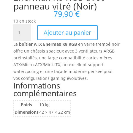
panneau vitré (Noir)
79,90
€
10 en stock
quantité
Ajouter au panier
de
Boitier
Le
boîtier ATX Enermax K8 RGB
en verre trempé noir
Moyen
offre un châssis spacieux avec 3 ventilateurs ARGB
Tour
préinstallés, une large compatibilité cartes mères
ATX
ATX/Micro-ATX/Mini-ITX, un excellent support
Enermax
watercooling et une façade moderne pensée pour
K8
vos configurations gaming évolutives.
RGB
Informations
avec
complémentaires
panneau
vitré
Poids
10 kg
(Noir)
Dimensions
42 × 47 × 22 cm