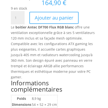
164,90
€
9 en stock
quantité
Ajouter au panier
de
Boitier
Le
boitier Antec DF700 Flux RGB blanc
offre une
Moyen
ventilation exceptionnelle grâce à ses 5 ventilateurs
Tour
120 mm inclus et sa façade mesh optimisée.
ATX
Compatible avec les configurations ATX gaming les
Antec
plus exigeantes, il accueille cartes graphiques
Dark
jusqu’à 405 mm et radiateurs watercooling jusqu’à
Fleet
360 mm. Son design épuré avec panneau en verre
DF700
trempé et éclairage ARGB allie performances
Flux
thermiques et esthétique moderne pour votre PC
RGB
gamer.
avec
Informations
panneau
complémentaires
vitré
(Blanc)
Poids
8,9 kg
Dimensions
54 × 52 × 29 cm