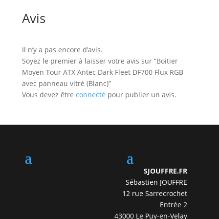
Avis
Il n’y a pas encore d’avis.
Soyez le premier à laisser votre avis sur “Boitier
Moyen Tour ATX Antec Dark Fleet DF700 Flux RGB
avec panneau vitré (Blanc)”
Vous devez être
connecté
pour publier un avis.
SJOUFFRE.FR
Sébastien JOUFFRE
12 rue Sarrecrochet
Entrée 2
43000 Le Puy-en-Velay