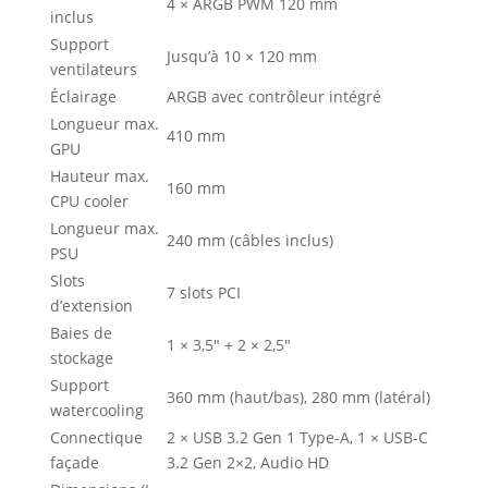
4 × ARGB PWM 120 mm
inclus
Support
Jusqu’à 10 × 120 mm
ventilateurs
Éclairage
ARGB avec contrôleur intégré
Longueur max.
410 mm
GPU
Hauteur max.
160 mm
CPU cooler
Longueur max.
240 mm (câbles inclus)
PSU
Slots
7 slots PCI
d’extension
Baies de
1 × 3,5″ + 2 × 2,5″
stockage
Support
360 mm (haut/bas), 280 mm (latéral)
watercooling
Connectique
2 × USB 3.2 Gen 1 Type-A, 1 × USB-C
façade
3.2 Gen 2×2, Audio HD