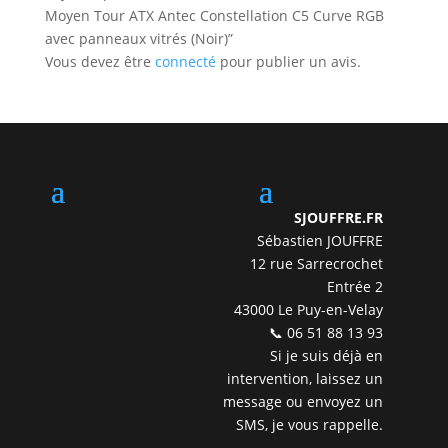
Moyen Tour ATX Antec Constellation C5 Curve RGB
avec panneaux vitrés (Noir)”
Vous devez être
connecté
pour publier un avis.
SJOUFFRE.FR
Sébastien JOUFFRE
12 rue Sarrecrochet
Entrée 2
43000 Le Puy-en-Velay
📞 06 51 88 13 93
Si je suis déjà en
intervention, laissez un
message ou envoyez un
SMS, je vous rappelle.