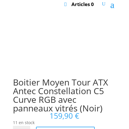
Articles 0
Boitier Moyen Tour ATX
Antec Constellation C5
Curve RGB avec
panneaux vitrés (Noir)
159,90
€
11 en stock
quantité