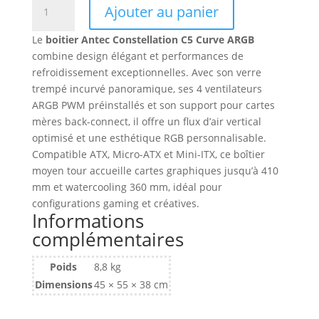
Ajouter au panier
de
Boitier
Le
boitier Antec Constellation C5 Curve ARGB
Moyen
combine design élégant et performances de
Tour
refroidissement exceptionnelles. Avec son verre
ATX
trempé incurvé panoramique, ses 4 ventilateurs
Antec
ARGB PWM préinstallés et son support pour cartes
Constellation
mères back-connect, il offre un flux d’air vertical
C5
optimisé et une esthétique RGB personnalisable.
Curve
Compatible ATX, Micro-ATX et Mini-ITX, ce boîtier
RGB
moyen tour accueille cartes graphiques jusqu’à 410
avec
mm et watercooling 360 mm, idéal pour
panneaux
configurations gaming et créatives.
vitrés
Informations
(Noir)
complémentaires
Poids
8,8 kg
Dimensions
45 × 55 × 38 cm