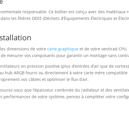
e
mentale responsable. Ce boîtier est conçu avec des matériaux recyc
 dans les filières DEEE (Déchets d’Équipements Électriques et Élec
stallation
z les dimensions de votre
carte graphique
et de votre ventirad CPU.
 de mesurer vos composants pour garantir un montage sans contra
entilateurs en pression positive (plus d’entrées d’air que de sortie
au hub ARGB fourni ou directement à votre carte mère compatible po
prement vos câbles et optimiser le flux d’air.
 assurez-vous que l’épaisseur combinée du radiateur et des ventil
s performances de votre système, pensez à compléter votre confi