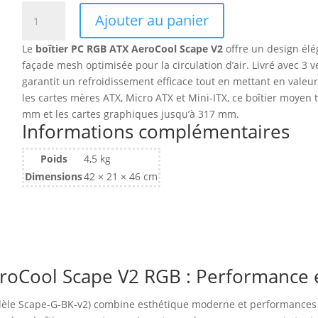
quantité
Ajouter au panier
de
Boitier
Le
boîtier PC RGB ATX AeroCool Scape V2
offre un design élé
Moyen
façade mesh optimisée pour la circulation d’air. Livré avec 3
Tour
garantit un refroidissement efficace tout en mettant en valeu
ATX
les cartes mères ATX, Micro ATX et Mini-ITX, ce boîtier moyen 
AeroCool
mm et les cartes graphiques jusqu’à 317 mm.
Scape
Informations complémentaires
V2
RGB
Poids
4,5 kg
avec
Dimensions
42 × 21 × 46 cm
panneau
vitré
(Noir)
roCool Scape V2 RGB : Performance 
èle Scape-G-BK-v2) combine esthétique moderne et performances 