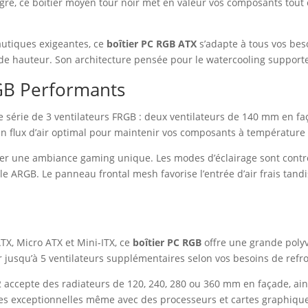
égré, ce boîtier moyen tour noir met en valeur vos composants tout
autiques exigeantes, ce
boîtier PC RGB ATX
s’adapte à tous vos beso
e hauteur. Son architecture pensée pour le watercooling support
RGB Performants
e série de 3 ventilateurs FRGB : deux ventilateurs de 140 mm en f
 un flux d’air optimal pour maintenir vos composants à température 
éer une ambiance gaming unique. Les modes d’éclairage sont contr
 ARGB. Le panneau frontal mesh favorise l’entrée d’air frais tand
TX, Micro ATX et Mini-ITX, ce
boîtier PC RGB
offre une grande poly
er jusqu’à 5 ventilateurs supplémentaires selon vos besoins de refr
2 accepte des radiateurs de 120, 240, 280 ou 360 mm en façade, ain
ques exceptionnelles même avec des processeurs et cartes graphiq