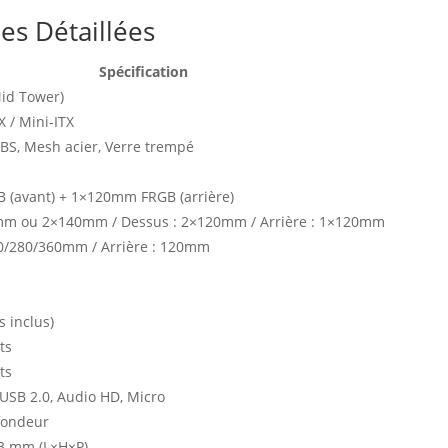
es Détaillées
Spécification
id Tower)
X / Mini-ITX
BS, Mesh acier, Verre trempé
(avant) + 1×120mm FRGB (arrière)
mm ou 2×140mm / Dessus : 2×120mm / Arrière : 1×120mm
40/280/360mm / Arrière : 120mm
 inclus)
ts
ts
 USB 2.0, Audio HD, Micro
fondeur
13 mm (L×H×P)