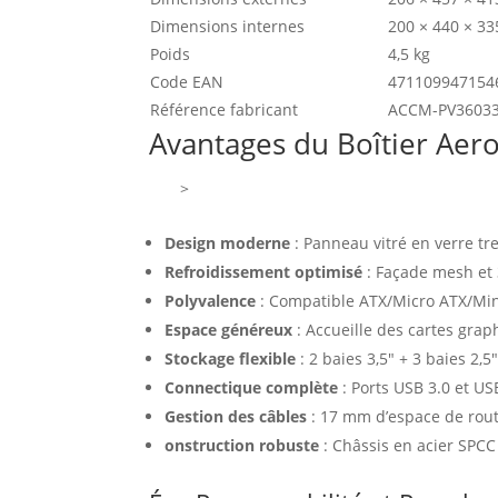
Dimensions internes
200 × 440 × 3
Poids
4,5 kg
Code EAN
471109947154
Référence fabricant
ACCM-PV36033
Avantages du Boîtier Aer
>
Design moderne
: Panneau vitré en verre tr
Refroidissement optimisé
: Façade mesh et 
Polyvalence
: Compatible ATX/Micro ATX/Min
Espace généreux
: Accueille des cartes gra
Stockage flexible
: 2 baies 3,5″ + 3 baies 2,
Connectique complète
: Ports USB 3.0 et U
Gestion des câbles
: 17 mm d’espace de rout
onstruction robuste
: Châssis en acier SPCC