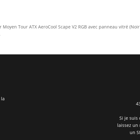
tier Moyen Tour ATX AeroCool Scape V2 RGB avec panneau vitré (Noir
.
 la
4
Si je suis
laissez un
un S