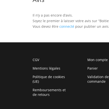
Il n’y a pas encore d’avis.
Soyez le premier à laisser votre avis sur “Boi
Vous devez être
connecté
pour publier un avis
CGV
Mon compte
Mentions légales
Panier
Politique de cookies
Validation de
(UE)
commande
Remboursements et
de retours