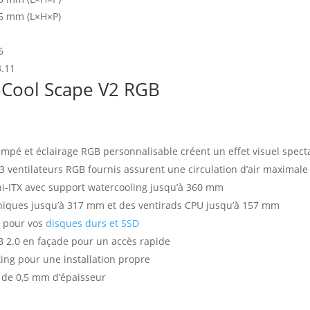
35 mm (L×H×P)
6
.11
oCool Scape V2 RGB
empé et éclairage RGB personnalisable créent un effet visuel spect
3 ventilateurs RGB fournis assurent une circulation d’air maximale
i-ITX avec support watercooling jusqu’à 360 mm
phiques jusqu’à 317 mm et des ventirads CPU jusqu’à 157 mm
5″ pour vos
disques durs et SSD
SB 2.0 en façade pour un accès rapide
ing pour une installation propre
 de 0,5 mm d’épaisseur