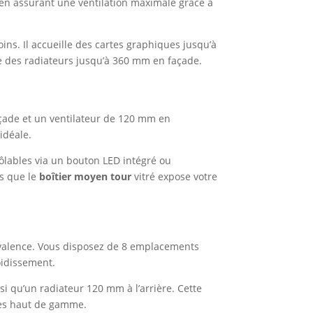
 en assurant une ventilation maximale grâce à
ins. Il accueille des cartes graphiques jusqu’à
e des radiateurs jusqu’à 360 mm en façade.
açade et un ventilateur de 120 mm en
idéale.
ôlables via un bouton LED intégré ou
is que le
boîtier moyen tour
vitré expose votre
valence. Vous disposez de 8 emplacements
oidissement.
si qu’un radiateur 120 mm à l’arrière. Cette
ues haut de gamme.