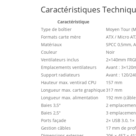
Caractéristiques Techniqu
Caractéristique
Type de boîtier
Moyen Tour (M
Formats carte mère
ATX / Micro AT
Matériaux
SPCC 0,5mm, A
Couleur
Noir
Ventilateurs inclus
2×140mm FRGB 
Emplacements ventilateurs
Avant : 3×120
Support radiateurs
Avant : 120/2
Hauteur max. ventirad CPU
157 mm
Longueur max. carte graphique
317 mm
Longueur max. alimentation
192 mm (câbles
Baies 3,5″
2 emplacemen
Baies 2,5″
3 emplacemen
Ports façade
2× USB 3.0, 1×
Gestion câbles
17 mm de pro
Dimensions externes
206 × 457 × 4