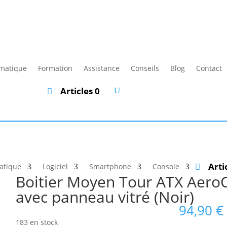
rmatique
Formation
Assistance
Conseils
Blog
Contact
Articles 0
Arti
atique
Logiciel
Smartphone
Console
Boitier Moyen Tour ATX Aero
avec panneau vitré (Noir)
94,90
€
183 en stock