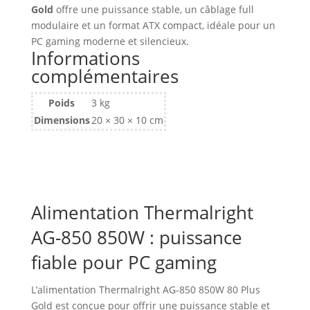
ATX
Gold
offre une puissance stable, un câblage full
Thermalright
modulaire et un format ATX compact, idéale pour un
AG
PC gaming moderne et silencieux.
-
Informations
850W
complémentaires
(Noir)
Poids
3 kg
Dimensions
20 × 30 × 10 cm
Alimentation Thermalright
AG-850 850W : puissance
fiable pour PC gaming
L’alimentation Thermalright AG-850 850W 80 Plus
Gold est conçue pour offrir une puissance stable et