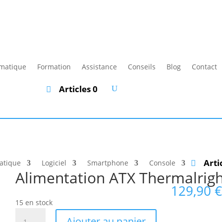
rmatique
Formation
Assistance
Conseils
Blog
Contact
Articles 0
Arti
atique
Logiciel
Smartphone
Console
Alimentation ATX Thermalrigh
129,90
€
15 en stock
quantité
Ajouter au panier