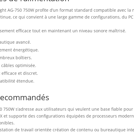
ght AG-750 750W profite d’un format standard compatible avec la m
ontinue, ce qui convient à une large gamme de configurations, du P
sement efficace tout en maintenant un niveau sonore maîtrisé.
autique avancé.
dement énergétique.
mbreux boîtiers.
 câbles optimisée.
fficace et discret.
tibilité étendue.
s recommandés
0 750W s’adresse aux utilisateurs qui veulent une base fiable pour
TX et supporte des configurations équipées de processeurs modern
onibles.
station de travail orientée création de contenu ou bureautique int