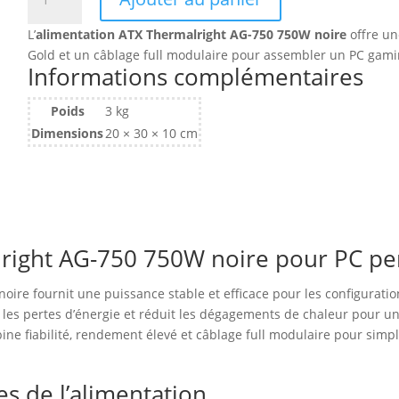
de
Alimentation
L’
alimentation ATX Thermalright AG-750 750W noire
offre un
ATX
Gold et un câblage full modulaire pour assembler un PC gamin
Thermalright
Informations complémentaires
AG
-
Poids
3 kg
750W
Dimensions
20 × 30 × 10 cm
(Noir)
lright AG-750 750W noire pour PC p
ire fournit une puissance stable et efficace pour les configuration
ite les pertes d’énergie et réduit les dégagements de chaleur pour u
e fiabilité, rendement élevé et câblage full modulaire pour simplif
es de l’alimentation