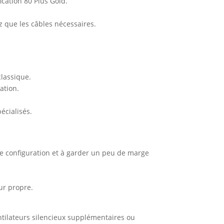
ication 80 Plus Gold.
ez que les câbles nécessaires.
classique.
ation.
écialisés.
re configuration et à garder un peu de marge
ur propre.
entilateurs silencieux supplémentaires ou