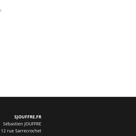
n.
SJOUFFRE.FR
Sébastien JOUFFRE
12 rue Sarrecrochet