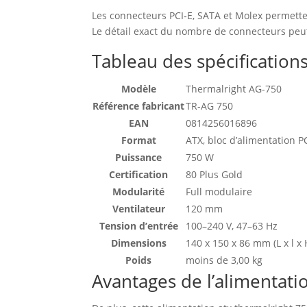
Les connecteurs PCI‑E, SATA et Molex permette
Le détail exact du nombre de connecteurs peut v
Tableau des spécification
Modèle
Thermalright AG-750
Référence fabricant
TR-AG 750
EAN
0814256016896
Format
ATX, bloc d’alimentation P
Puissance
750 W
Certification
80 Plus Gold
Modularité
Full modulaire
Ventilateur
120 mm
Tension d’entrée
100–240 V, 47–63 Hz
Dimensions
140 x 150 x 86 mm (L x l x
Poids
moins de 3,00 kg
Avantages de l’alimentat