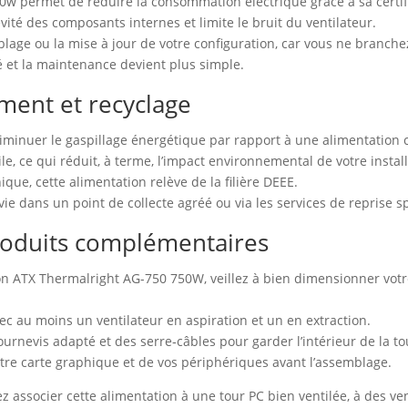
50w permet de réduire la consommation électrique grâce à sa certif
vité des composants internes et limite le bruit du ventilateur.
mblage ou la mise à jour de votre configuration, car vous ne branch
oré et la maintenance devient plus simple.
ment et recyclage
iminuer le gaspillage énergétique par rapport à une alimentation 
e, ce qui réduit, à terme, l’impact environnemental de votre install
ue, cette alimentation relève de la filière DEEE.
 vie dans un point de collecte agréé ou via les services de reprise sp
 produits complémentaires
tion ATX Thermalright AG-750 750W, veillez à bien dimensionner vot
avec au moins un ventilateur en aspiration et un en extraction.
urnevis adapté et des serre‑câbles pour garder l’intérieur de la to
otre carte graphique et de vos périphériques avant l’assemblage.
z associer cette alimentation à une tour PC bien ventilée, à des v