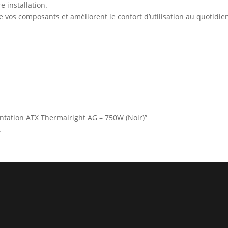
 installation.
vos composants et améliorent le confort d’utilisation au quotidie
mentation ATX Thermalright AG – 750W (Noir)”
.