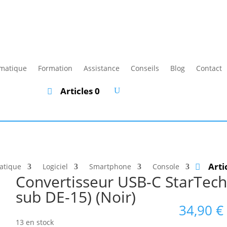
rmatique
Formation
Assistance
Conseils
Blog
Contact
Articles 0
Arti
atique
Logiciel
Smartphone
Console
Convertisseur USB-C StarTech
sub DE-15) (Noir)
34,90
€
13 en stock