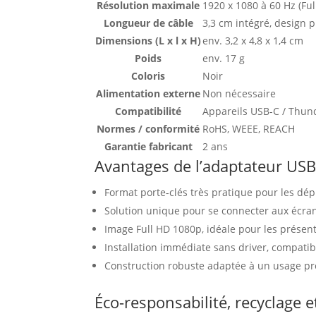
Résolution maximale
1920 x 1080 à 60 Hz (Ful
Longueur de câble
3,3 cm intégré, design p
Dimensions (L x l x H)
env. 3,2 x 4,8 x 1,4 cm
Poids
env. 17 g
Coloris
Noir
Alimentation externe
Non nécessaire
Compatibilité
Appareils USB-C / Thund
Normes / conformité
RoHS, WEEE, REACH
Garantie fabricant
2 ans
Avantages de l’adaptateur US
Format porte-clés très pratique pour les dé
Solution unique pour se connecter aux écran
Image Full HD 1080p, idéale pour les présent
Installation immédiate sans driver, compat
Construction robuste adaptée à un usage pr
Éco-responsabilité, recyclage et