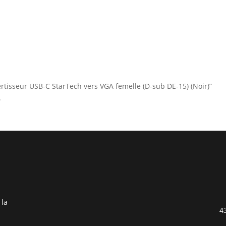
vertisseur USB-C StarTech vers VGA femelle (D-sub DE-15) (Noir)”
.
 la
4