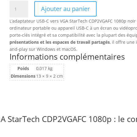
quantité
Ajouter au panier
de
Convertisseur
L’adaptateur USB-C vers VGA StarTech CDP2VGAFC 1080p noir
USB-
ordinateur portable ou appareil USB-C à un écran ou vidéopr
C
porte-clés intégré et sa compatibilité avec la plupart des éq
StarTech
présentations et les espaces de travail partagés
, il offre une
vers
and-play sur Windows et macOS.
VGA
Informations complémentaires
femelle
(D-
Poids
0,017 kg
sub
Dimensions
13 × 9 × 2 cm
DE-
15)
(Noir)
GA StarTech CDP2VGAFC 1080p : le c