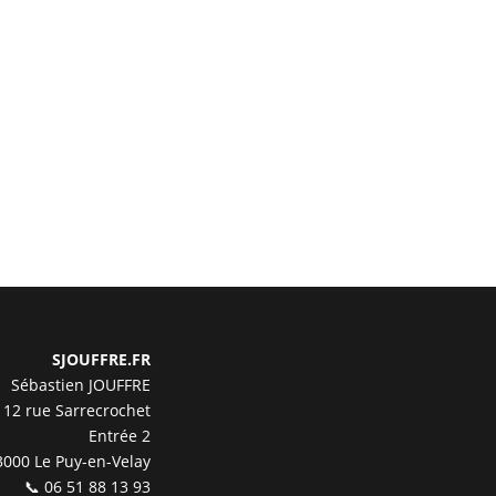
SJOUFFRE.FR
Sébastien JOUFFRE
12 rue Sarrecrochet
Entrée 2
3000 Le Puy-en-Velay
📞 06 51 88 13 93