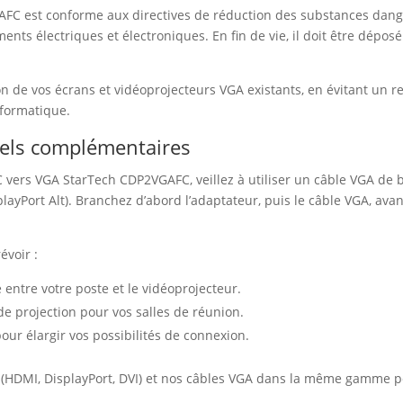
FC est conforme aux directives de réduction des substances danger
s électriques et électroniques. En fin de vie, il doit être déposé
ion de vos écrans et vidéoprojecteurs VGA existants, en évitant u
nformatique.
riels complémentaires
 vers VGA StarTech CDP2VGAFC, veillez à utiliser un câble VGA de bo
ayPort Alt). Branchez d’abord l’adaptateur, puis le câble VGA, avant
évoir :
 entre votre poste et le vidéoprojecteur.
e projection pour vos salles de réunion.
ur élargir vos possibilités de connexion.
 (HDMI, DisplayPort, DVI) et nos câbles VGA dans la même gamme p