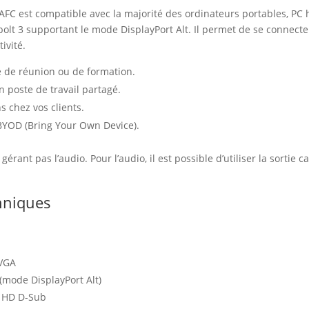
FC est compatible avec la majorité des ordinateurs portables, PC
olt 3 supportant le mode DisplayPort Alt. Il permet de se connect
ivité.
e de réunion ou de formation.
 poste de travail partagé.
s chez vos clients.
BYOD (Bring Your Own Device).
gérant pas l’audio. Pour l’audio, il est possible d’utiliser la sorti
chniques
 VGA
(mode DisplayPort Alt)
s HD D-Sub