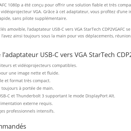
C 1080p a été conçu pour offrir une solution fiable et très compac
vidéoprojecteur VGA. Grâce à cet adaptateur, vous profitez d’une i
rapide, sans pilote supplémentaire.
-clés amovible, l’adaptateur USB-C vers VGA StarTech CDP2VGAFC se 
 l’avez ainsi toujours sous la main pour vos déplacements, réunions
de l’adaptateur USB-C vers VGA StarTech C
teurs et vidéoprojecteurs compatibles.
our une image nette et fluide.
ble et format très compact.
r toujours à portée de main.
USB-C et Thunderbolt 3 supportant le mode DisplayPort Alt.
alimentation externe requis.
ges professionnels intensifs.
commandés