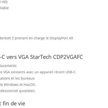
l HD)
liable
erbolt 3 prenant en charge le DisplayPort Alt
B-C vers VGA StarTech CDP2VGAFC
placements.
s VGA existants avec un appareil récent USB-C.
ations et les bureaux.
ible Windows et macOS.
ofessionnel quotidien.
 fin de vie