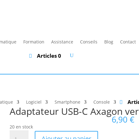
rmatique
Formation
Assistance
Conseils
Blog
Contact
Articles 0
Arti
atique
Logiciel
Smartphone
Console
Adaptateur USB-C Axagon vers
6,90
€
20 en stock
quantité
Ajouter au panier