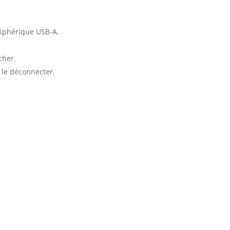
riphérique USB-A.
cher.
 le déconnecter.