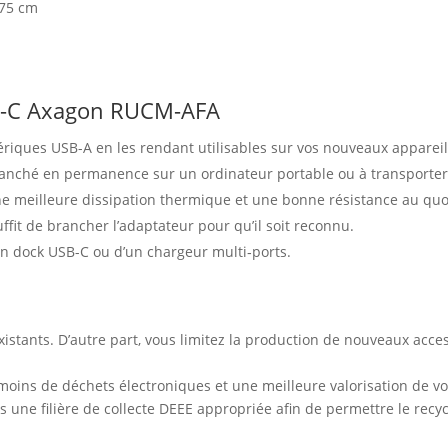
,75 cm
SB-C Axagon RUCM-AFA
ériques USB-A en les rendant utilisables sur vos nouveaux apparei
 branché en permanence sur un ordinateur portable ou à transporte
e meilleure dissipation thermique et une bonne résistance au quo
suffit de brancher l’adaptateur pour qu’il soit reconnu.
un dock USB-C ou d’un chargeur multi‑ports.
e
xistants. D’autre part, vous limitez la production de nouveaux acces
 moins de déchets électroniques et une meilleure valorisation de v
ans une filière de collecte DEEE appropriée afin de permettre le re