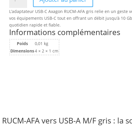
de
Adaptateur
L’adaptateur USB-C Axagon RUCM-AFA gris relie en un geste vos
USB-
vos équipements USB-C tout en offrant un débit jusqu’à 10 Gb
C
quotidien rapide et fiable.
Axagon
Informations complémentaires
vers
USB-
Poids
0,01 kg
A
Dimensions
4 × 2 × 1 cm
M/F
(Gris)
RUCM-AFA vers USB-A M/F gris : la s