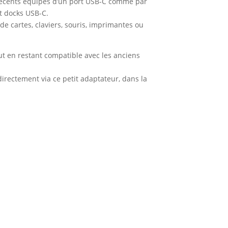
 récents équipés d’un port USB-C comme par
t docks USB-C.
de cartes, claviers, souris, imprimantes ou
out en restant compatible avec les anciens
irectement via ce petit adaptateur, dans la