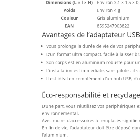
Dimensions (L × l × H)
Environ 3,1 × 1,5 × 0
Poids
Environ 4 g
Couleur
Gris aluminium
EAN
8595247903822
Avantages de l’adaptateur U
Vous prolonge la durée de vie de vos périph
D’un format ultra compact, facile à laisser
Son corps est en aluminium robuste pour un
L’installation est immédiate, sans pilote : il 
Il est idéal en complément d’un hub USB, d’
Éco-responsabilité et recyclag
D’une part, vous réutilisez vos périphériques e
environnemental.
Avec moins d’accessoires à remplacés signifie
En fin de vie, l’adaptateur doit être déposé d
l’aluminium.