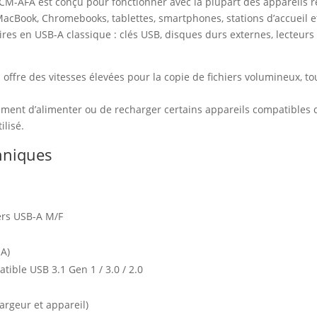
CM-AFA est conçu pour fonctionner avec la plupart des appareils
acBook, Chromebooks, tablettes, smartphones, stations d’accueil e
ires en USB-A classique : clés USB, disques durs externes, lecteurs 
 offre des vitesses élevées pour la copie de fichiers volumineux, t
ement d’alimenter ou de recharger certains appareils compatibles d
ilisé.
chniques
ers USB-A M/F
 A)
tible USB 3.1 Gen 1 / 3.0 / 2.0
hargeur et appareil)