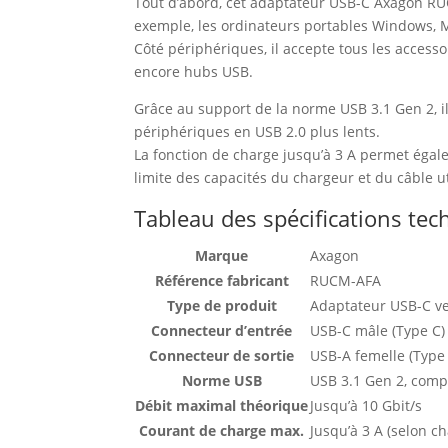
Tout d’abord, cet adaptateur USB-C Axagon RU
exemple, les ordinateurs portables Windows, M
Côté périphériques, il accepte tous les accesso
encore hubs USB.
Grâce au support de la norme USB 3.1 Gen 2, il
périphériques en USB 2.0 plus lents.
La fonction de charge jusqu’à 3 A permet égal
limite des capacités du chargeur et du câble ut
Tableau des spécifications te
Marque
Axagon
Référence fabricant
RUCM-AFA
Type de produit
Adaptateur USB-C v
Connecteur d’entrée
USB-C mâle (Type C)
Connecteur de sortie
USB-A femelle (Type
Norme USB
USB 3.1 Gen 2, compa
Débit maximal théorique
Jusqu’à 10 Gbit/s
Courant de charge max.
Jusqu’à 3 A (selon c