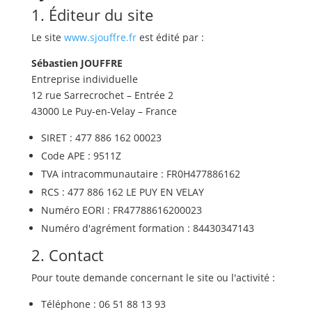
1. Éditeur du site
Le site
www.sjouffre.fr
est édité par :
Sébastien JOUFFRE
Entreprise individuelle
12 rue Sarrecrochet – Entrée 2
43000 Le Puy-en-Velay – France
SIRET : 477 886 162 00023
Code APE : 9511Z
TVA intracommunautaire : FR0H477886162
RCS : 477 886 162 LE PUY EN VELAY
Numéro EORI : FR47788616200023
Numéro d'agrément formation : 84430347143
2. Contact
Pour toute demande concernant le site ou l'activité :
Téléphone : 06 51 88 13 93