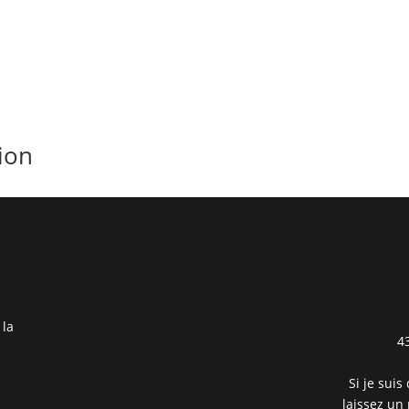
ion
 la
4
Si je suis
laissez un