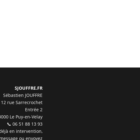
SJOUFFRE.FR
Sébastien JOUFFRE
12 rue Sarrecrochet
Entrée 2
3000 Le Puy-en-Velay
📞 06 51 88 13 93
 déjà en intervention,
 message ou envoyez