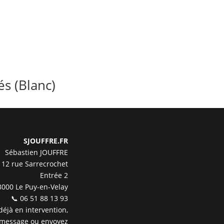
s (Blanc)
SJOUFFRE.FR
Sébastien JOUFFRE
12 rue Sarrecrochet
Entrée 2
3000 Le Puy-en-Velay
📞 06 51 88 13 93
 déjà en intervention,
 message ou envoyez