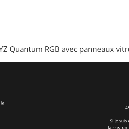
YZ Quantum RGB avec panneaux vitré
 la
4
Si je suis
laissez un