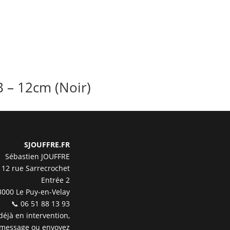
B – 12cm (Noir)
SJOUFFRE.FR
Sébastien JOUFFRE
12 rue Sarrecrochet
Entrée 2
3000 Le Puy-en-Velay
📞 06 51 88 13 93
 déjà en intervention,
 message ou envoyez