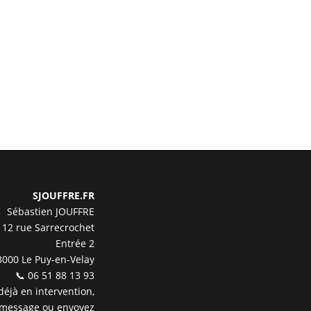
SJOUFFRE.FR
Sébastien JOUFFRE
12 rue Sarrecrochet
Entrée 2
3000 Le Puy-en-Velay
📞 06 51 88 13 93
 déjà en intervention,
 message ou envoyez