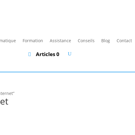
rmatique
Formation
Assistance
Conseils
Blog
Contact
Articles 0
nternet”
et