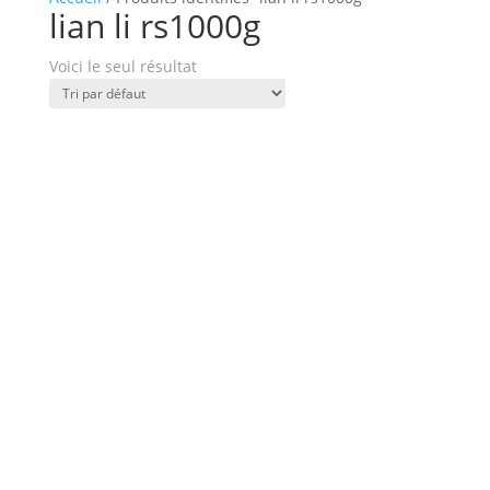
lian li rs1000g
Voici le seul résultat