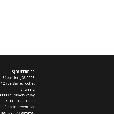
SJOUFFRE.FR
Sébastien JOUFFRE
12 rue Sarrecrochet
Entrée 2
3000 Le Puy-en-Velay
📞 06 51 88 13 93
 déjà en intervention,
 message ou envoyez