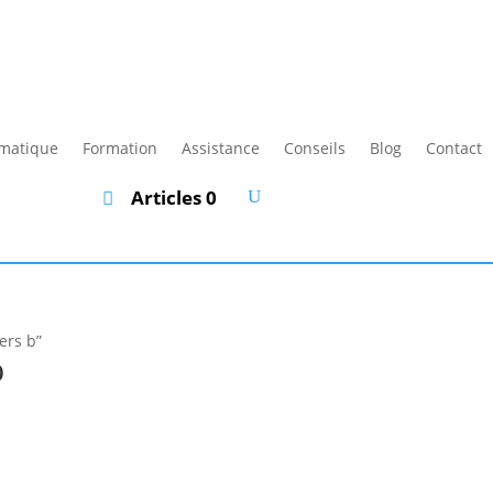
rmatique
Formation
Assistance
Conseils
Blog
Contact
Articles 0
ers b”
b