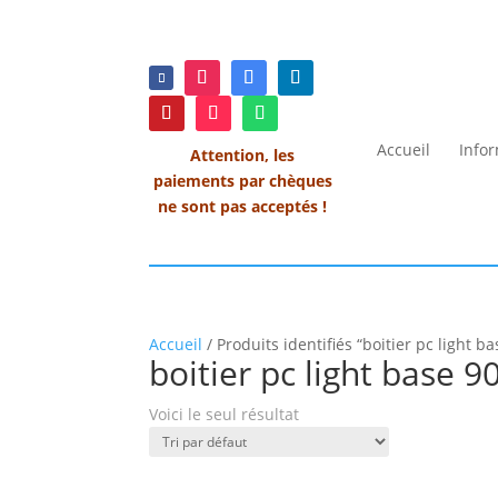
Accueil
Info
Attention, les
paiements par chèques
ne sont pas acceptés !
Accueil
/ Produits identifiés “boitier pc light b
boitier pc light base 9
Voici le seul résultat