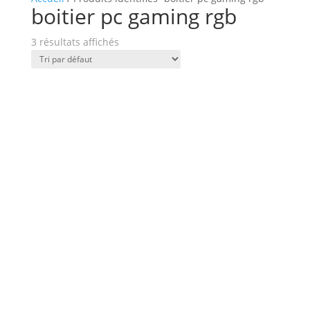
boitier pc gaming rgb
3 résultats affichés