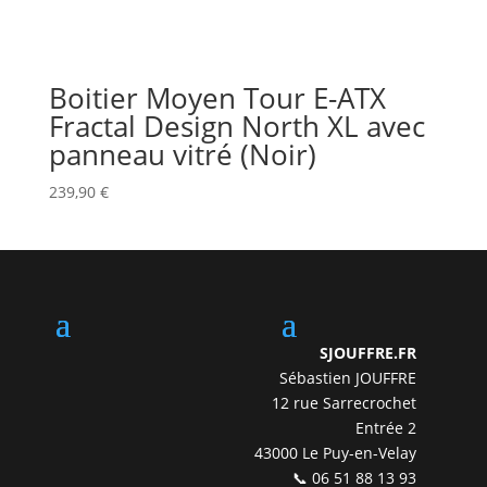
Boitier Moyen Tour E-ATX
Fractal Design North XL avec
panneau vitré (Noir)
239,90
€
SJOUFFRE.FR
Sébastien JOUFFRE
12 rue Sarrecrochet
Entrée 2
43000 Le Puy-en-Velay
📞 06 51 88 13 93