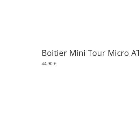
Boitier Mini Tour Micro A
44,90
€