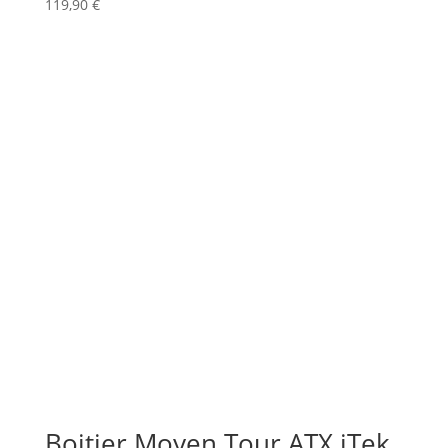
119,90
€
Boitier Moyen Tour ATX iTek