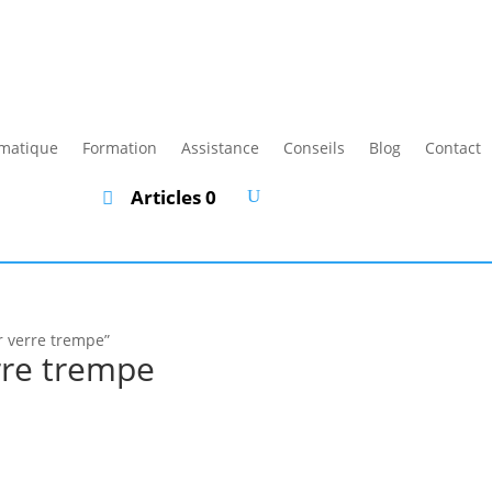
rmatique
Formation
Assistance
Conseils
Blog
Contact
Articles 0
ur verre trempe”
rre trempe