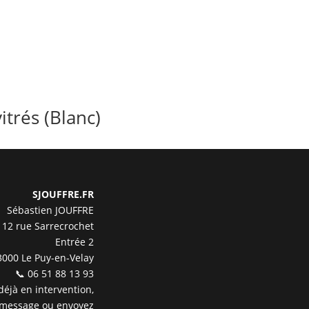
trés (Blanc)
SJOUFFRE.FR
Sébastien JOUFFRE
12 rue Sarrecrochet
Entrée 2
3000 Le Puy-en-Velay
📞 06 51 88 13 93
 déjà en intervention,
 message ou envoyez