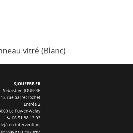
neau vitré (Blanc)
SJOUFFRE.FR
Sébastien JOUFFRE
12 rue Sarrecrochet
Entrée 2
3000 Le Puy-en-Velay
📞 06 51 88 13 93
 déjà en intervention,
 message ou envoyez