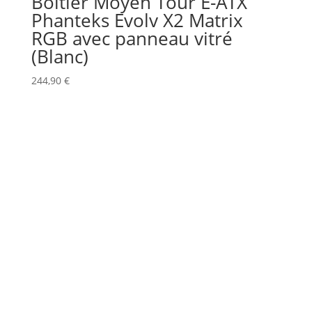
Boitier Moyen Tour E-ATX
Phanteks Evolv X2 Matrix
RGB avec panneau vitré
(Blanc)
244,90
€