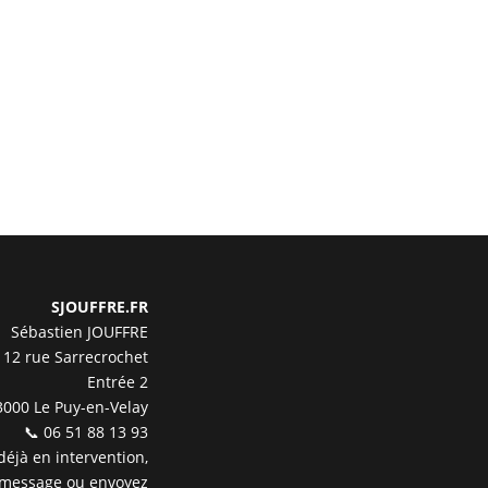
SJOUFFRE.FR
Sébastien JOUFFRE
12 rue Sarrecrochet
Entrée 2
3000 Le Puy-en-Velay
📞 06 51 88 13 93
 déjà en intervention,
 message ou envoyez