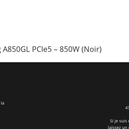
g A850GL PCIe5 – 850W (Noir)
 la
4
Si je suis
laissez un