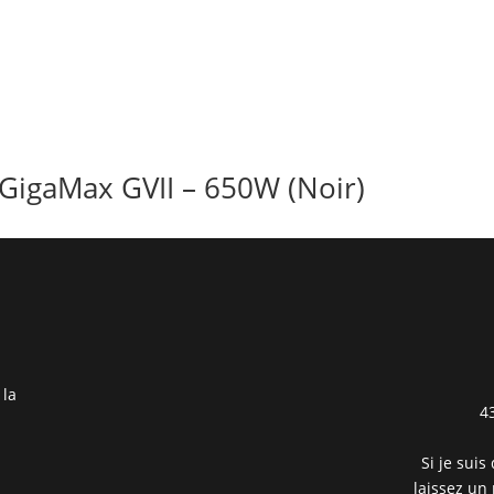
GigaMax GVII – 650W (Noir)
 la
4
Si je suis
laissez un