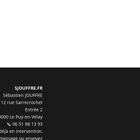
SJOUFFRE.FR
Sébastien JOUFFRE
12 rue Sarrecrochet
Entrée 2
3000 Le Puy-en-Velay
📞 06 51 88 13 93
 déjà en intervention,
 message ou envoyez