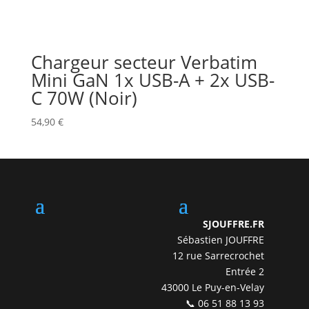
Chargeur secteur Verbatim
Mini GaN 1x USB-A + 2x USB-
C 70W (Noir)
54,90
€
SJOUFFRE.FR
Sébastien JOUFFRE
12 rue Sarrecrochet
Entrée 2
43000 Le Puy-en-Velay
📞 06 51 88 13 93