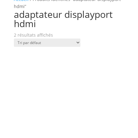
hdmi”
adaptateur displayport
hdmi
2 résultats affichés