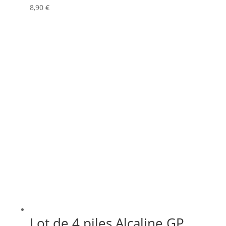
8,90
€
Lot de 4 piles Alcaline GP