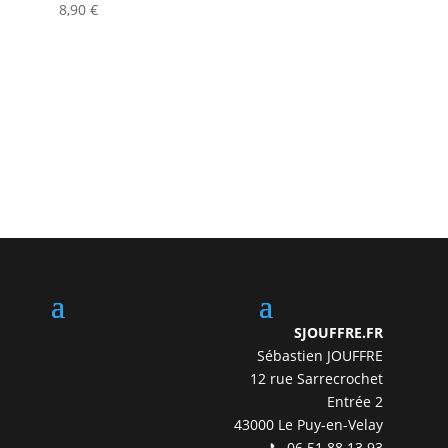
8,90
€
SJOUFFRE.FR
Sébastien JOUFFRE
12 rue Sarrecrochet
Entrée 2
43000 Le Puy-en-Velay
📞 06 51 88 13 93