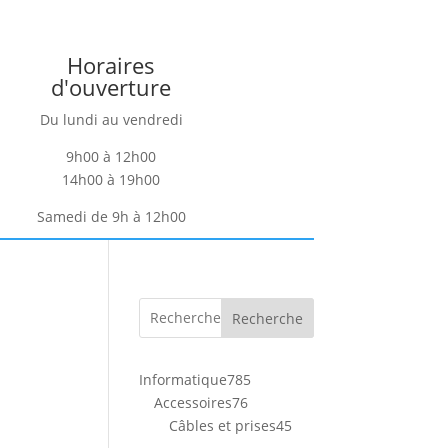
Horaires
d'ouverture
Du lundi au vendredi
9h00 à 12h00
14h00 à 19h00
Samedi de 9h à 12h00
Recherche
785
Informatique
785
76
produits
Accessoires
76
produits
45
Câbles et prises
45
produits