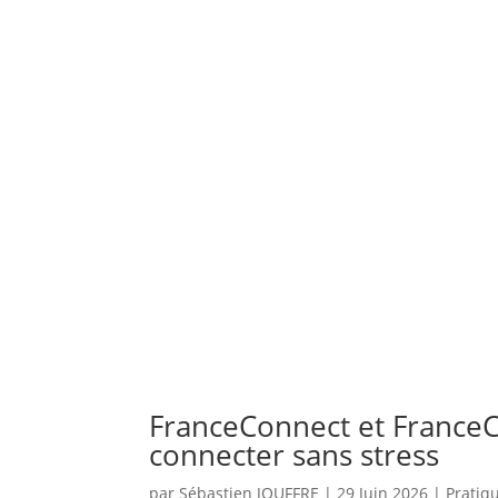
FranceConnect et FranceC
connecter sans stress
par
Sébastien JOUFFRE
|
29 Juin 2026
|
Pratiq