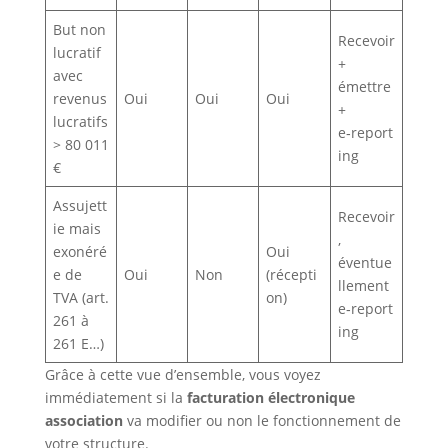
But non
Recevoir
lucratif
+
avec
émettre
revenus
Oui
Oui
Oui
+
lucratifs
e‑report
> 80 011
ing
€
Assujett
Recevoir
ie mais
,
exonéré
Oui
éventue
e de
Oui
Non
(récepti
llement
TVA (art.
on)
e‑report
261 à
ing
261 E…)
Grâce à cette vue d’ensemble, vous voyez
immédiatement si la
facturation électronique
association
va modifier ou non le fonctionnement de
votre structure.