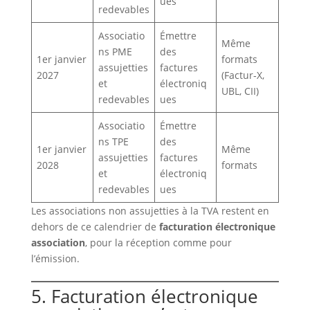
ues
redevables
Associatio
Émettre
Même
ns PME
des
1er janvier
formats
assujetties
factures
2027
(Factur‑X,
et
électroniq
UBL, CII)
redevables
ues
Associatio
Émettre
ns TPE
des
1er janvier
Même
assujetties
factures
2028
formats
et
électroniq
redevables
ues
Les associations non assujetties à la TVA restent en
dehors de ce calendrier de
facturation électronique
association
, pour la réception comme pour
l’émission.
5. Facturation électronique