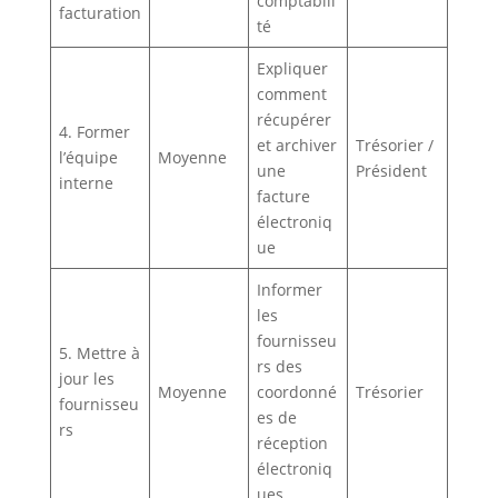
comptabili
facturation
té
Expliquer
comment
récupérer
4. Former
et archiver
Trésorier /
l’équipe
Moyenne
une
Président
interne
facture
électroniq
ue
Informer
les
fournisseu
5. Mettre à
rs des
jour les
Moyenne
coordonné
Trésorier
fournisseu
es de
rs
réception
électroniq
ues