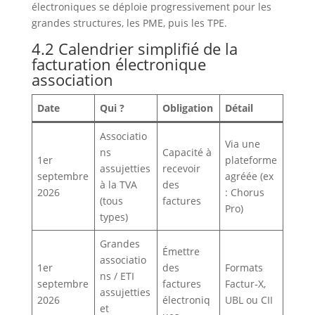
électroniques se déploie progressivement pour les
grandes structures, les PME, puis les TPE.
4.2 Calendrier simplifié de la
facturation électronique
association
Date
Qui ?
Obligation
Détail
Associatio
Via une
ns
Capacité à
1er
plateforme
assujetties
recevoir
septembre
agréée (ex
à la TVA
des
2026
: Chorus
(tous
factures
Pro)
types)
Grandes
Émettre
associatio
1er
des
Formats
ns / ETI
septembre
factures
Factur‑X,
assujetties
2026
électroniq
UBL ou CII
et