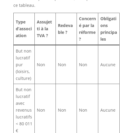
ce tableau.
Concern
Obligati
Type
Assujet
Redeva
é par la
ons
d’associ
ti à la
ble ?
réforme
principa
ation
TVA ?
?
les
But non
lucratif
pur
Non
Non
Non
Aucune
(loisirs,
culture)
But non
lucratif
avec
revenus
Non
Non
Non
Aucune
lucratifs
< 80 011
€