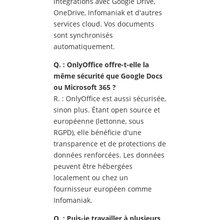
intégrations avec Google Drive,
OneDrive, Infomaniak et d'autres
services cloud. Vos documents
sont synchronisés
automatiquement.
Q. : OnlyOffice offre-t-elle la
m
ême s
écurit
é que Google Docs
ou Microsoft 365 ?
R. : OnlyOffice est aussi sécurisée,
sinon plus. Étant open source et
européenne (lettonne, sous
RGPD), elle bénéficie d'une
transparence et de protections de
données renforcées. Les données
peuvent être hébergées
localement ou chez un
fournisseur européen comme
Infomaniak.
Q. : Puis-je travailler
à plusieurs