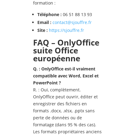
formation :
T
él
éphone :
06 51 88 13 93
Email :
contact@sjouffre.fr
Site :
https://sjouffre.fr
FAQ – OnlyOffice
suite Office
européenne
Q. : OnlyOffice est-il vraiment
compatible avec Word, Excel et
PowerPoint ?
R. : Oui, complètement.
OnlyOffice peut ouvrir, éditer et
enregistrer des fichiers en
formats .docx, .xlsx, .pptx sans
perte de données ou de
formatage (dans 95 % des cas).
Les formats propriétaires anciens