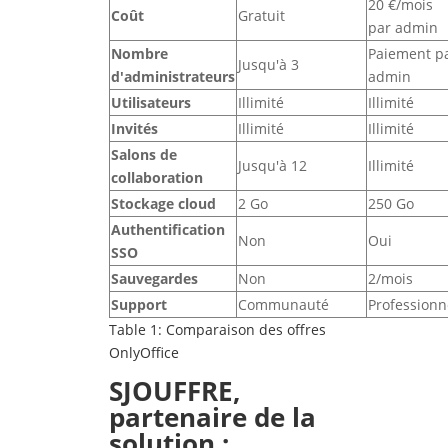
20 €/mois
Co
ût
Gratuit
par admin
Nombre
Paiement p
Jusqu'à 3
d'administrateurs
admin
Utilisateurs
Illimité
Illimité
Invit
és
Illimité
Illimité
Salons de
Jusqu'à 12
Illimité
collaboration
Stockage cloud
2 Go
250 Go
Authentification
Non
Oui
SSO
Sauvegardes
Non
2/mois
Support
Communauté
Professionn
Table 1: Comparaison des offres
OnlyOffice
SJOUFFRE,
partenaire de la
solution :